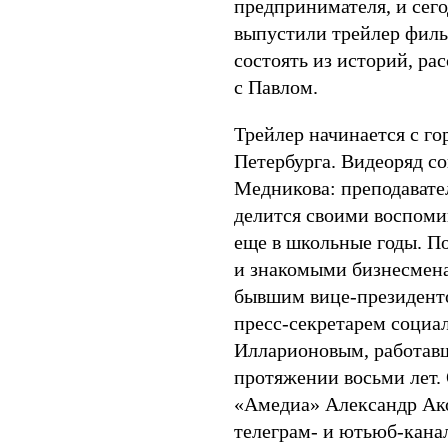
предпринимателя, и сег
выпустили трейлер филь
состоять из историй, ра
с Павлом.
Трейлер начинается с го
Петербурга. Видеоряд с
Медникова: преподавате
делится своими воспоми
еще в школьные годы. П
и знакомыми бизнесмена
бывшим вице-президенто
пресс-секретарем социа
Илларионовым, работавш
протяжении восьми лет.
«Амедиа» Александр Ако
телеграм- и ютьюб-кана