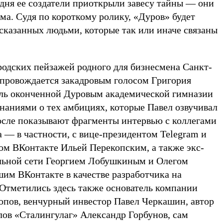
одня ее создатели приоткрыли завесу тайны — они
ма. Судя по короткому ролику, «Дуров» будет
ссказанных людьми, которые так или иначе связаны
родских пейзажей родного для бизнесмена Санкт-
опровождается закадровым голосом Григория
ль оконченной Дуровым академической гимназии
наниями о тех амбициях, которые Павел озвучивал
осле показывают фрагменты интервью с коллегами
 — в частности, с вице-президентом Telegram и
м ВКонтакте Ильей Перекопским, а также экс-
льной сети Георгием Лобушкиным и Олегом
им ВКонтакте в качестве разработчика на
 Отметились здесь также основатель компании
пов, венчурный инвестор Павел Черкашин, автор
лов «Сталингулаг» Александр Горбунов, сам