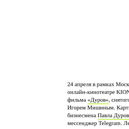
24 апреля в рамках Мос
онлайн-кинотеатре KION
фильма
«Дуров»
, снято
Игорем Мишиным. Карти
бизнесмена
Павла Дуров
мессенджер Telegram. Л