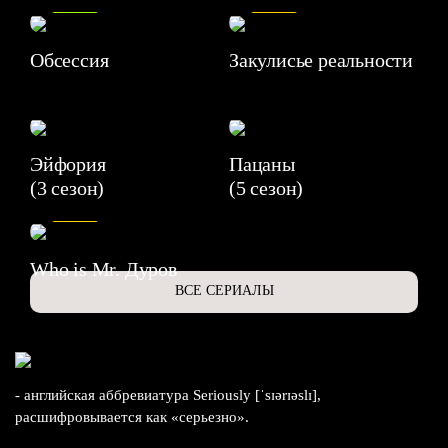
Обсессия
Закулисье реальности
Эйфория
Пацаны
(3 сезон)
(5 сезон)
6.3
Who is Mr. Дуров
ВСЕ СЕРИАЛЫ
- английская аббревиатура Seriously [ˈsɪərɪəslɪ],
расшифровывается как «серьезно».