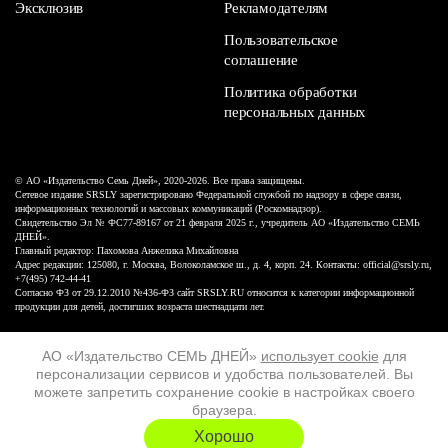
Эксклюзив
Рекламодателям
Пользовательское
соглашение
Политика обработки
персональных данных
© АО «Издательство Семь Дней», 2020-2026. Все права защищены.
Сетевое издание SRSLY зарегистрировано Федеральной службой по надзору в сфере связи,
информационных технологий и массовых коммуникаций (Роскомнадзор).
Свидетельство Эл № ФС77-89167 от 21 февраля 2025 г., учредитель АО «Издательство СЕМЬ
ДНЕЙ».
Главный редактор: Пахомова Анжелика Михайловна
Адрес редакции: 125080, г. Москва, Волоколамское ш., д. 4, корп. 24. Контакты: official@srsly.ru,
+7(495) 742-44-41
Согласно ФЗ от 29.12.2010 №436-ФЗ сайт SRSLY.RU относится к категории информационной
продукции для детей, достигших возраста шестнадцати лет.
Design by White Russian
АО «Издательство СЕМЬ ДНЕЙ»
использует cookie
для
персонализации сервисов и удобства пользователей. Вы
16+
можете запретить сохранение cookie в настройках своего
браузера.
ХОЧУ ЕЩЁ
Хорошо