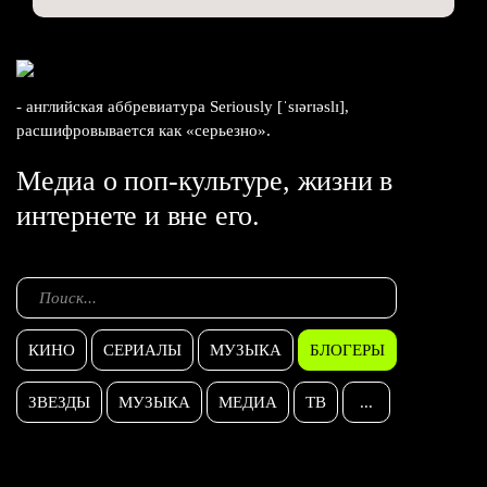
- английская аббревиатура Seriously [ˈsɪərɪəslɪ],
расшифровывается как «серьезно».
Медиа о поп-культуре, жизни в
интернете и вне его.
КИНО
СЕРИАЛЫ
МУЗЫКА
БЛОГЕРЫ
ЗВЕЗДЫ
МУЗЫКА
МЕДИА
ТВ
...