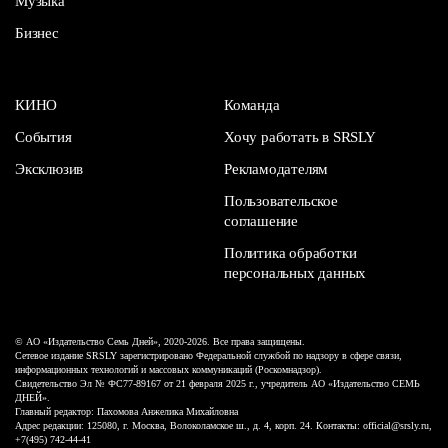
Музыка
Бизнес
КИНО
Команда
События
Хочу работать в SRSLY
Эксклюзив
Рекламодателям
Пользовательское
соглашение
Политика обработки
персональных данных
© АО «Издательство Семь Дней», 2020-2026. Все права защищены.
Сетевое издание SRSLY зарегистрировано Федеральной службой по надзору в сфере связи,
информационных технологий и массовых коммуникаций (Роскомнадзор).
Свидетельство Эл № ФС77-89167 от 21 февраля 2025 г., учредитель АО «Издательство СЕМЬ
ДНЕЙ».
Главный редактор: Пахомова Анжелика Михайловна
Адрес редакции: 125080, г. Москва, Волоколамское ш., д. 4, корп. 24. Контакты: official@srsly.ru,
+7(495) 742-44-41