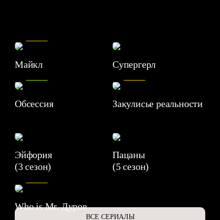
7.5
Майкл
Супергерл
8.2
7.1
Обсессия
Закулисье реальности
Эйфория
Пацаны
(3 сезон)
(5 сезон)
6.3
Who is Mr. Дуров
ВСЕ СЕРИАЛЫ