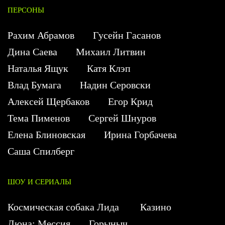
ПЕРСОНЫ
Рахим Абрамов
Гусейн Гасанов
Дина Саева
Михаил Литвин
Наталья Ящук
Катя Клэп
Влад Бумага
Надин Серовски
Алексей Щербаков
Егор Крид
Тема Пименов
Сергей Шнуров
Елена Блиновская
Ирина Горбачева
Саша Спилберг
ШОУ И СЕРИАЛЫ
Космическая собака Лида
Казино
Дюна: Мессия
Горыныч