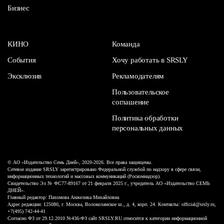
Бизнес
КИНО
Команда
События
Хочу работать в SRSLY
Эксклюзив
Рекламодателям
Пользовательское
соглашение
Политика обработки
персональных данных
© АО «Издательство Семь Дней», 2020-2026. Все права защищены.
Сетевое издание SRSLY зарегистрировано Федеральной службой по надзору в сфере связи,
информационных технологий и массовых коммуникаций (Роскомнадзор).
Свидетельство Эл № ФС77-89167 от 21 февраля 2025 г., учредитель АО «Издательство СЕМЬ
ДНЕЙ».
Главный редактор: Пахомова Анжелика Михайловна
Адрес редакции: 125080, г. Москва, Волоколамское ш., д. 4, корп. 24. Контакты: official@srsly.ru,
+7(495) 742-44-41
Согласно ФЗ от 29.12.2010 №436-ФЗ сайт SRSLY.RU относится к категории информационной