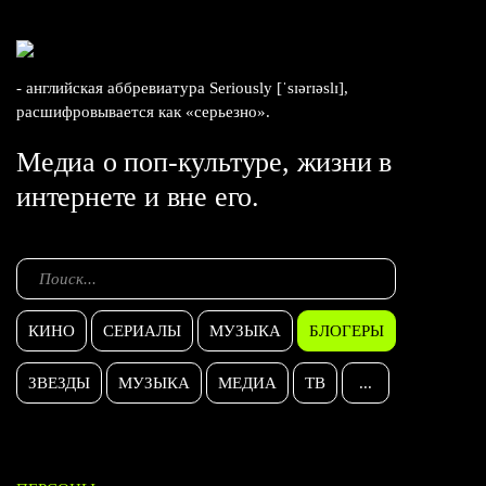
- английская аббревиатура Seriously [ˈsɪərɪəslɪ],
расшифровывается как «серьезно».
Медиа о поп-культуре, жизни в
интернете и вне его.
КИНО
СЕРИАЛЫ
МУЗЫКА
БЛОГЕРЫ
ЗВЕЗДЫ
МУЗЫКА
МЕДИА
ТВ
...