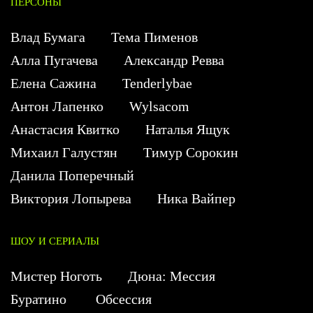
ПЕРСОНЫ
Влад Бумага
Тема Пименов
Алла Пугачева
Александр Ревва
Елена Сажина
Tenderlybae
Антон Лапенко
Wylsacom
Анастасия Квитко
Наталья Ящук
Михаил Галустян
Тимур Сорокин
Данила Поперечный
Виктория Лопырева
Ника Вайпер
ШОУ И СЕРИАЛЫ
Мистер Ноготь
Дюна: Мессия
Буратино
Обсессия