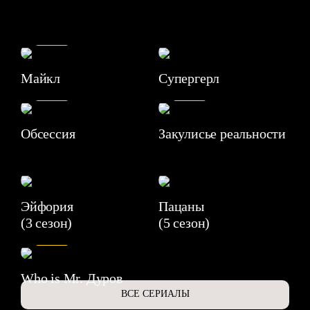
7.5
Майкл
Супергерл
8.2
7.1
Обсессия
Закулисье реальности
Эйфория
Пацаны
(3 сезон)
(5 сезон)
6.3
Who is Mr. Дуров
ВСЕ СЕРИАЛЫ