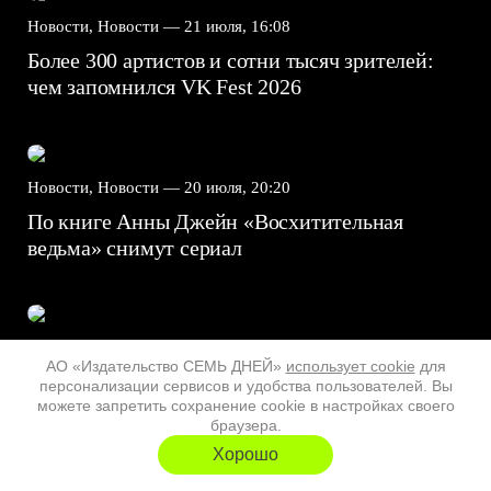
Новости, Новости —
21 июля, 16:08
Более 300 артистов и сотни тысяч зрителей:
чем запомнился VK Fest 2026
Новости, Новости —
20 июля, 20:20
По книге Анны Джейн «Восхитительная
ведьма» снимут сериал
Новости, Новости —
20 июля, 19:21
АО «Издательство СЕМЬ ДНЕЙ»
использует cookie
для
Джастин Бибер, Мадонна и BTS выступили на
персонализации сервисов и удобства пользователей. Вы
халфтайм-шоу ЧМ-26
можете запретить сохранение cookie в настройках своего
браузера.
Хорошо