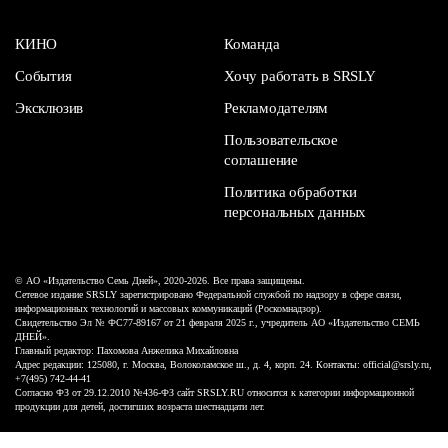
КИНО
Команда
События
Хочу работать в SRSLY
Эксклюзив
Рекламодателям
Пользовательское
соглашение
Политика обработки
персональных данных
© АО «Издательство Семь Дней», 2020-2026. Все права защищены.
Сетевое издание SRSLY зарегистрировано Федеральной службой по надзору в сфере связи,
информационных технологий и массовых коммуникаций (Роскомнадзор).
Свидетельство Эл № ФС77-89167 от 21 февраля 2025 г., учредитель АО «Издательство СЕМЬ
ДНЕЙ».
Главный редактор: Пахомова Анжелика Михайловна
Адрес редакции: 125080, г. Москва, Волоколамское ш., д. 4, корп. 24. Контакты: official@srsly.ru,
+7(495) 742-44-41
Согласно ФЗ от 29.12.2010 №436-ФЗ сайт SRSLY.RU относится к категории информационной
продукции для детей, достигших возраста шестнадцати лет.
Design by White Russian