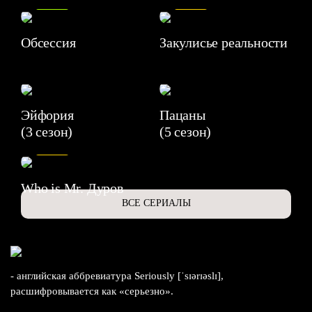
Обсессия
Закулисье реальности
Эйфория
Пацаны
(3 сезон)
(5 сезон)
6.3
Who is Mr. Дуров
ВСЕ СЕРИАЛЫ
- английская аббревиатура Seriously [ˈsɪərɪəslɪ],
расшифровывается как «серьезно».