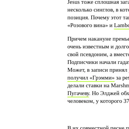
Jesus тоже сплошная заг
несколько синглов, в ко
позиция. Почему этот т
«Розового вина» и
Lambo
Причем накануне премье
очень известным и долго
свой псевдоним, а вмест
Подписчики начали гада
Может, в записи принял
получил «Грэмми»
за ре
делали ставки на Marsh
Пугачеву
. Но Элджей об
человеком, у которого 3
В их совместной песне п