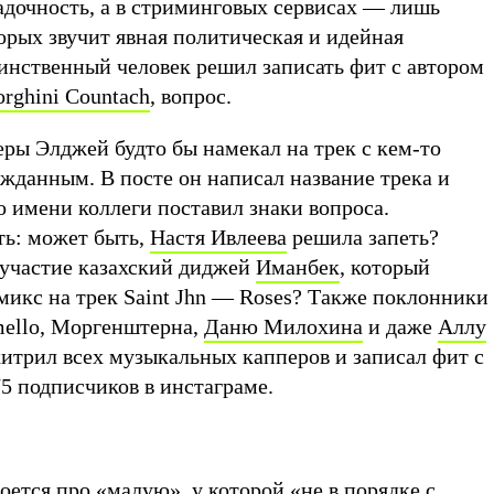
адочность, а в стриминговых сервисах — лишь
торых звучит явная политическая и идейная
аинственный человек решил записать фит с автором
rghini Countach
, вопрос.
ры Элджей будто бы намекал на трек с кем-то
жданным. В посте он написал название трека и
о имени коллеги поставил знаки вопроса.
ть: может быть,
Настя Ивлеева
решила запеть?
 участие казахский диджей
Иманбек
, который
микс на трек Saint Jhn — Roses? Также поклонники
mello, Моргенштерна,
Даню Милохина
и даже
Аллу
хитрил всех музыкальных капперов и записал фит с
75 подписчиков в инстаграме.
оется про «малую», у которой «не в порядке с