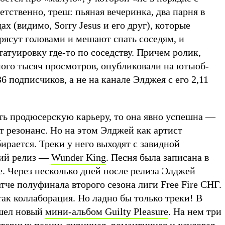
етственно, треш: пьяная вечеринка, два парня в
х (видимо, Sorry Jesus и его друг), которые
рясут головами и мешают спать соседям, и
атуировку где-то по соседству. Причем ролик,
ного тысяч просмотров, опубликовали на ютьюб-
536 подписчиков, а не на канале Элджея с его 2,11
ать продюсерскую карьеру, то она явно успешна —
ет резонанс. Но на этом Элджей как артист
бирается. Треки у него выходят с завидной
ний релиз —
Wunder King
. Песня была записана в
e. Через несколько дней после релиза Элджей
тче полуфинала второго сезона лиги Free Fire СНГ.
ак коллаборация. Но ладно бы только треки! В
ышел новый
мини-альбом Guilty Pleasure
. На нем три