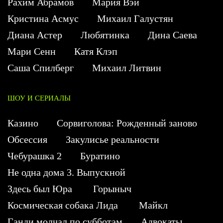
Рахим Абрамов
Мария Вэй
Кристина Асмус
Михаил Галустян
Диана Астер
Любятинка
Дина Саева
Мари Сенн
Катя Клэп
Саша Спилберг
Михаил Литвин
ШОУ И СЕРИАЛЫ
Казино
Сорвиголова: Рожденный заново
Обсессия
Закулисье реальности
Чебурашка 2
Буратино
Не одна дома 3. Выпускной
Здесь был Юра
Горыныч
Космическая собака Лида
Майкл
Ганди молчал по субботам
Адвокаты