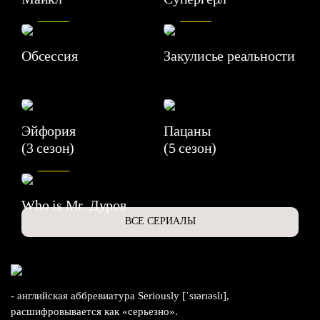
8.2
7.1
Обсессия
Закулисье реальности
Эйфория
Пацаны
(3 сезон)
(5 сезон)
6.3
Who is Mr. Дуров
ВСЕ СЕРИАЛЫ
- английская аббревиатура Seriously [ˈsɪərɪəslɪ],
расшифровывается как «серьезно».