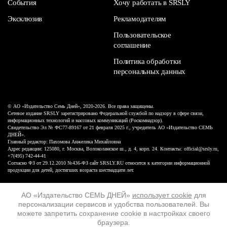
События
Хочу работать в SRSLY
Эксклюзив
Рекламодателям
Пользовательское
соглашение
Политика обработки
персональных данных
© АО «Издательство Семь Дней», 2020-2026. Все права защищены.
Сетевое издание SRSLY зарегистрировано Федеральной службой по надзору в сфере связи,
информационных технологий и массовых коммуникаций (Роскомнадзор).
Свидетельство Эл № ФС77-89167 от 21 февраля 2025 г., учредитель АО «Издательство СЕМЬ
ДНЕЙ».
Главный редактор: Пахомова Анжелика Михайловна
Адрес редакции: 125080, г. Москва, Волоколамское ш., д. 4, корп. 24. Контакты: official@srsly.ru,
+7(495) 742-44-41
Согласно ФЗ от 29.12.2010 №436-ФЗ сайт SRSLY.RU относится к категории информационной
продукции для детей, достигших возраста шестнадцати лет.
Design by White Russian
АО «Издательство СЕМЬ ДНЕЙ»
использует cookie
для
персонализации сервисов и удобства пользователей. Вы
16+
можете запретить сохранение cookie в настройках своего
браузера.