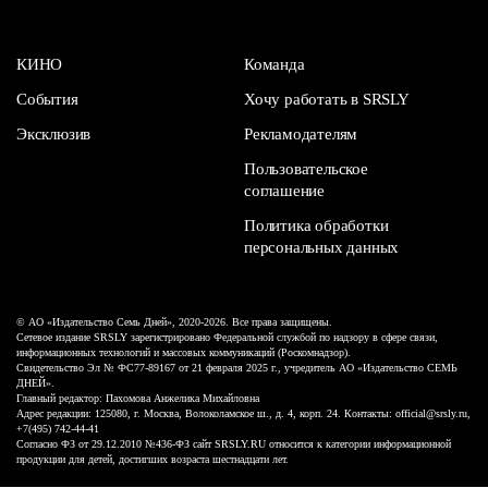
КИНО
Команда
События
Хочу работать в SRSLY
Эксклюзив
Рекламодателям
Пользовательское
соглашение
Политика обработки
персональных данных
© АО «Издательство Семь Дней», 2020-2026. Все права защищены.
Сетевое издание SRSLY зарегистрировано Федеральной службой по надзору в сфере связи,
информационных технологий и массовых коммуникаций (Роскомнадзор).
Свидетельство Эл № ФС77-89167 от 21 февраля 2025 г., учредитель АО «Издательство СЕМЬ
ДНЕЙ».
Главный редактор: Пахомова Анжелика Михайловна
Адрес редакции: 125080, г. Москва, Волоколамское ш., д. 4, корп. 24. Контакты: official@srsly.ru,
+7(495) 742-44-41
Согласно ФЗ от 29.12.2010 №436-ФЗ сайт SRSLY.RU относится к категории информационной
продукции для детей, достигших возраста шестнадцати лет.