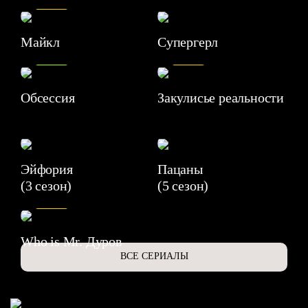
Майкл
Супергерл
8.2
7.1
Обсессия
Закулисье реальности
Эйфория
Пацаны
(3 сезон)
(5 сезон)
6.3
Who is Mr. Дуров
ВСЕ СЕРИАЛЫ