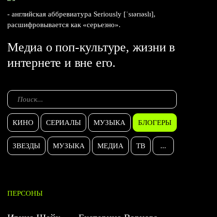
- английская аббревиатура Seriously [ˈsɪərɪəslɪ],
расшифровывается как «серьезно».
Медиа о поп-культуре, жизни в
интернете и вне его.
КИНО
СЕРИАЛЫ
МУЗЫКА
БЛОГЕРЫ
ЗВЕЗДЫ
МУЗЫКА
МЕДИА
ТВ
...
ПЕРСОНЫ