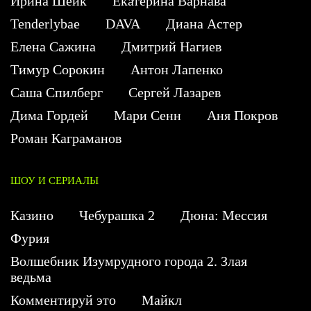
Ирина Шейк
Екатерина Варнава
Tenderlybae
DAVA
Диана Астер
Елена Сажина
Дмитрий Нагиев
Тимур Сорокин
Антон Лапенко
Саша Спилберг
Сергей Лазарев
Дима Гордей
Мари Сенн
Аня Покров
Роман Каграманов
ШОУ И СЕРИАЛЫ
Казино
Чебурашка 2
Дюна: Мессия
Фурия
Волшебник Изумрудного города 2. Злая
ведьма
Комментируй это
Майкл