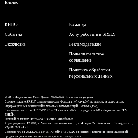
Бизнес
КИНО
Команда
События
Хочу работать в SRSLY
Эксклюзив
Рекламодателям
Пользовательское
соглашение
Политика обработки
персональных данных
© АО «Издательство Семь Дней», 2020-2026. Все права защищены.
Сетевое издание SRSLY зарегистрировано Федеральной службой по надзору в сфере связи,
информационных технологий и массовых коммуникаций (Роскомнадзор).
Свидетельство Эл № ФС77-89167 от 21 февраля 2025 г., учредитель АО «Издательство СЕМЬ
ДНЕЙ».
Главный редактор: Пахомова Анжелика Михайловна
Адрес редакции: 125080, г. Москва, Волоколамское ш., д. 4, корп. 24. Контакты: official@srsly.ru,
+7(495) 742-44-41
Согласно ФЗ от 29.12.2010 №436-ФЗ сайт SRSLY.RU относится к категории информационной
продукции для детей, достигших возраста шестнадцати лет.