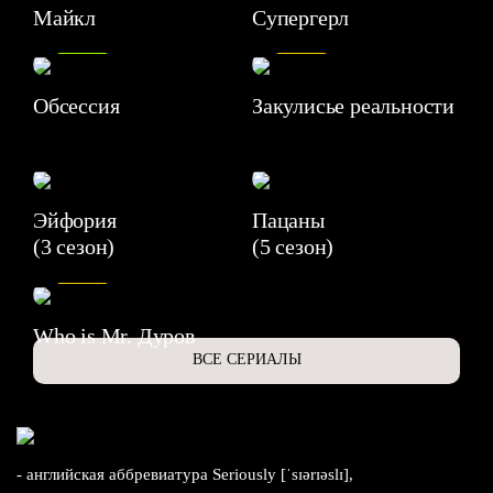
Майкл
Супергерл
8.2
7.1
Обсессия
Закулисье реальности
Эйфория
Пацаны
(3 сезон)
(5 сезон)
6.3
Who is Mr. Дуров
ВСЕ СЕРИАЛЫ
- английская аббревиатура Seriously [ˈsɪərɪəslɪ],