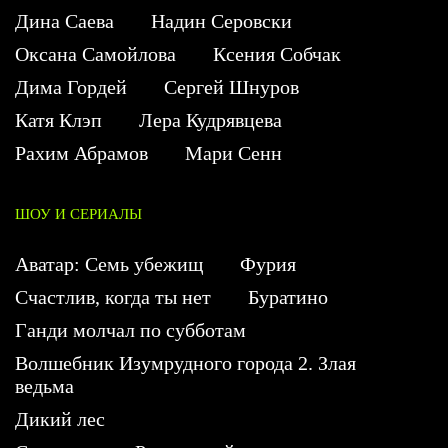
Дина Саева
Надин Серовски
Оксана Самойлова
Ксения Собчак
Дима Гордей
Сергей Шнуров
Катя Клэп
Лера Кудрявцева
Рахим Абрамов
Мари Сенн
ШОУ И СЕРИАЛЫ
Аватар: Семь убежищ
Фурия
Счастлив, когда ты нет
Буратино
Ганди молчал по субботам
Волшебник Изумрудного города 2. Злая
ведьма
Дикий лес