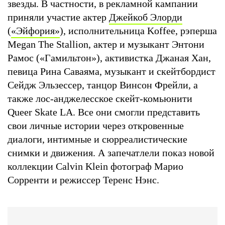
звезды. В частности, в рекламной кампании
приняли участие актер
Джейкоб Элорди
(
«Эйфория»
), исполнительница Koffee, рэперша
Megan The Stallion, актер и музыкант Энтони
Рамос («Гамильтон»), активистка Джаная Хан,
певица Рина Саваяма, музыкант и скейтбордист
Сейдж Эльзессер, танцор Винсон Фрейли, а
также лос-анджелесское скейт-комьюнити
Queer Skate LA. Все они смогли представить
свои личные истории через откровенные
диалоги, интимные и сюрреалистические
снимки и движения. А запечатлели показ новой
коллекции Calvin Klein фотограф Марио
Сорренти и режиссер Теренс Нэнс.