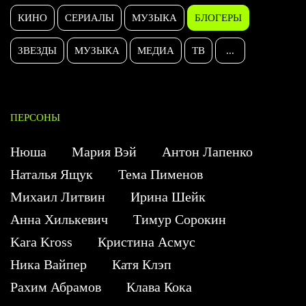
КИНО
СЕРИАЛЫ
МУЗЫКА
БЛОГЕРЫ
ЗВЕЗДЫ
МУЗЫКА
МЕДИА
ТВ
...
ПЕРСОНЫ
Нюша
Мария Вэй
Антон Лапенко
Наталья Ящук
Тема Пименов
Михаил Литвин
Ирина Шейк
Анна Хилькевич
Тимур Сорокин
Kara Kross
Кристина Асмус
Ника Вайпер
Катя Клэп
Рахим Абрамов
Клава Кока