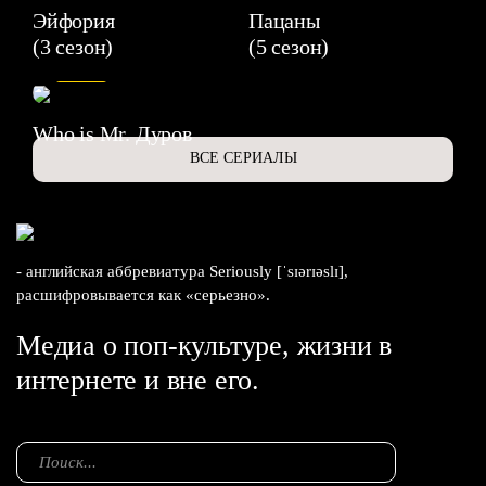
Эйфория
Пацаны
(3 сезон)
(5 сезон)
6.3
Who is Mr. Дуров
ВСЕ СЕРИАЛЫ
- английская аббревиатура Seriously [ˈsɪərɪəslɪ],
расшифровывается как «серьезно».
Медиа о поп-культуре, жизни в
интернете и вне его.