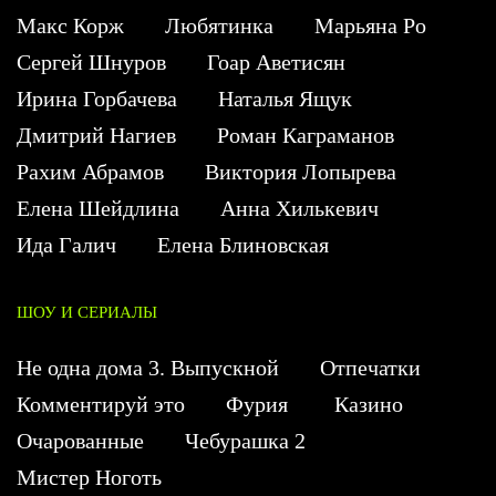
Макс Корж
Любятинка
Марьяна Ро
Сергей Шнуров
Гоар Аветисян
Ирина Горбачева
Наталья Ящук
Дмитрий Нагиев
Роман Каграманов
Рахим Абрамов
Виктория Лопырева
Елена Шейдлина
Анна Хилькевич
Ида Галич
Елена Блиновская
ШОУ И СЕРИАЛЫ
Не одна дома 3. Выпускной
Отпечатки
Комментируй это
Фурия
Казино
Очарованные
Чебурашка 2
Мистер Ноготь