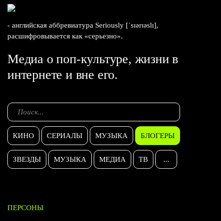
- английская аббревиатура Seriously [ˈsɪərɪəslɪ],
расшифровывается как «серьезно».
Медиа о поп-культуре, жизни в
интернете и вне его.
КИНО
СЕРИАЛЫ
МУЗЫКА
БЛОГЕРЫ
ЗВЕЗДЫ
МУЗЫКА
МЕДИА
ТВ
...
ПЕРСОНЫ