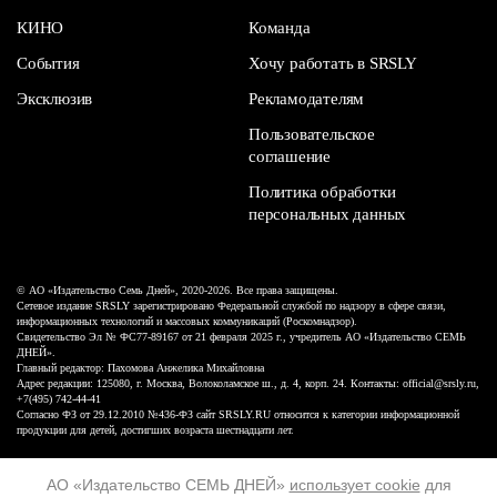
КИНО
Команда
События
Хочу работать в SRSLY
Эксклюзив
Рекламодателям
Пользовательское
соглашение
Политика обработки
персональных данных
© АО «Издательство Семь Дней», 2020-2026. Все права защищены.
Сетевое издание SRSLY зарегистрировано Федеральной службой по надзору в сфере связи,
информационных технологий и массовых коммуникаций (Роскомнадзор).
Свидетельство Эл № ФС77-89167 от 21 февраля 2025 г., учредитель АО «Издательство СЕМЬ
ДНЕЙ».
Главный редактор: Пахомова Анжелика Михайловна
Адрес редакции: 125080, г. Москва, Волоколамское ш., д. 4, корп. 24. Контакты: official@srsly.ru,
+7(495) 742-44-41
Согласно ФЗ от 29.12.2010 №436-ФЗ сайт SRSLY.RU относится к категории информационной
продукции для детей, достигших возраста шестнадцати лет.
Design by White Russian
АО «Издательство СЕМЬ ДНЕЙ»
использует cookie
для