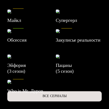
7.5
Майкл
Супергерл
8.2
7.1
Обсессия
Закулисье реальности
Эйфория
Пацаны
(3 сезон)
(5 сезон)
6.3
Who is Mr. Дуров
ВСЕ СЕРИАЛЫ