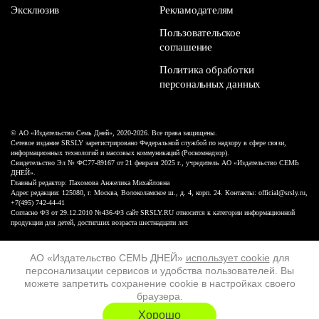
Эксклюзив
Рекламодателям
Пользовательское
соглашение
Политика обработки
персональных данных
© АО «Издательство Семь Дней», 2020-2026. Все права защищены.
Сетевое издание SRSLY зарегистрировано Федеральной службой по надзору в сфере связи,
информационных технологий и массовых коммуникаций (Роскомнадзор).
Свидетельство Эл № ФС77-89167 от 21 февраля 2025 г., учредитель АО «Издательство СЕМЬ
ДНЕЙ».
Главный редактор: Пахомова Анжелика Михайловна
Адрес редакции: 125080, г. Москва, Волоколамское ш., д. 4, корп. 24. Контакты: official@srsly.ru,
+7(495) 742-44-41
Согласно ФЗ от 29.12.2010 №436-ФЗ сайт SRSLY.RU относится к категории информационной
продукции для детей, достигших возраста шестнадцати лет.
Design by White Russian
АО «Издательство СЕМЬ ДНЕЙ»
использует cookie
для
персонализации сервисов и удобства пользователей. Вы
16+
можете запретить сохранение cookie в настройках своего
браузера.
ХОЧУ ЕЩЁ
Хорошо