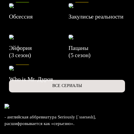
Обсессия
Закулисье реальности
Эйфория
Пацаны
(3 сезон)
(5 сезон)
6.3
Who is Mr. Дуров
ВСЕ СЕРИАЛЫ
- английская аббревиатура Seriously [ˈsɪərɪəslɪ],
расшифровывается как «серьезно».