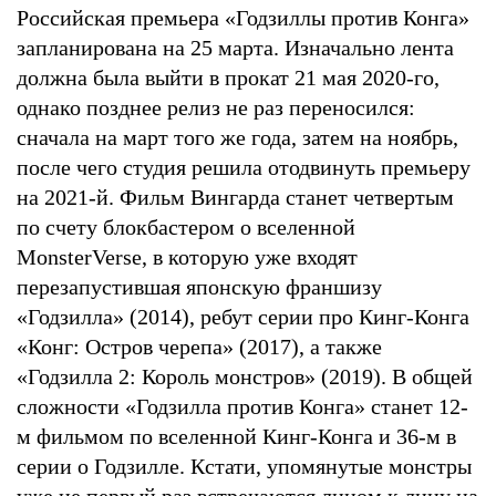
Российская премьера «Годзиллы против Конга»
запланирована на 25 марта. Изначально лента
должна была выйти в прокат 21 мая 2020-го,
однако позднее релиз не раз переносился:
сначала на март того же года, затем на ноябрь,
после чего студия решила отодвинуть премьеру
на 2021-й. Фильм Вингарда станет четвертым
по счету блокбастером о вселенной
MonsterVerse, в которую уже входят
перезапустившая японскую франшизу
«Годзилла» (2014), ребут серии про Кинг-Конга
«Конг: Остров черепа» (2017), а также
«Годзилла 2: Король монстров» (2019). В общей
сложности «Годзилла против Конга» станет 12-
м фильмом по вселенной Кинг-Конга и 36-м в
серии о Годзилле. Кстати, упомянутые монстры
уже не первый раз встречаются лицом к лицу на