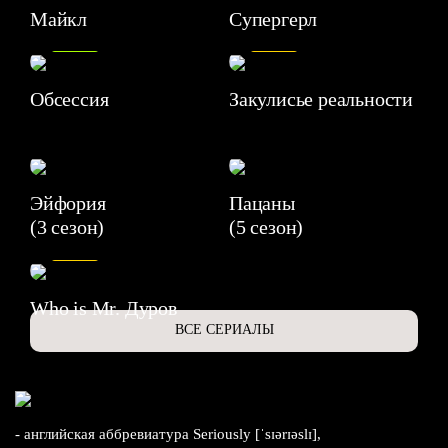
Майкл
Супергерл
8.2
7.1
Обсессия
Закулисье реальности
Эйфория
Пацаны
(3 сезон)
(5 сезон)
6.3
Who is Mr. Дуров
ВСЕ СЕРИАЛЫ
- английская аббревиатура Seriously [ˈsɪərɪəslɪ],