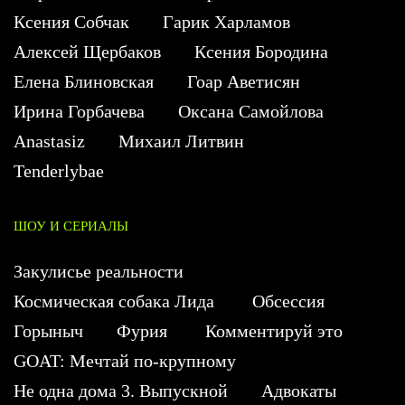
Ксения Собчак
Гарик Харламов
Алексей Щербаков
Ксения Бородина
Елена Блиновская
Гоар Аветисян
Ирина Горбачева
Оксана Самойлова
Anastasiz
Михаил Литвин
Tenderlybae
ШОУ И СЕРИАЛЫ
Закулисье реальности
Космическая собака Лида
Обсессия
Горыныч
Фурия
Комментируй это
GOAT: Мечтай по-крупному
Не одна дома 3. Выпускной
Адвокаты