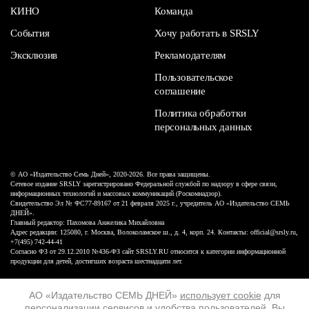
КИНО
Команда
События
Хочу работать в SRSLY
Эксклюзив
Рекламодателям
Пользовательское
соглашение
Политика обработки
персональных данных
© АО «Издательство Семь Дней», 2020-2026. Все права защищены.
Сетевое издание SRSLY зарегистрировано Федеральной службой по надзору в сфере связи,
информационных технологий и массовых коммуникаций (Роскомнадзор).
Свидетельство Эл № ФС77-89167 от 21 февраля 2025 г., учредитель АО «Издательство СЕМЬ
ДНЕЙ».
Главный редактор: Пахомова Анжелика Михайловна
Адрес редакции: 125080, г. Москва, Волоколамское ш., д. 4, корп. 24. Контакты: official@srsly.ru,
+7(495) 742-44-41
Согласно ФЗ от 29.12.2010 №436-ФЗ сайт SRSLY.RU относится к категории информационной
продукции для детей, достигших возраста шестнадцати лет.
Design by White Russian
АО «Издательство СЕМЬ ДНЕЙ»
использует cookie
для
персонализации сервисов и удобства пользователей. Вы
16+