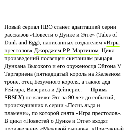
Новый сериал HBO станет адаптацией серии
рассказов «Повести о Дунке и Эгге» (Tales of
Dunk and Egg), написанных создателем «
Игры
престолов
»
Джорджем Р.Р. Мартином
. Цикл
произведений посвящен скитаниям рыцаря
Дункана Высокого и его оруженосца Эйгона V
Таргариена (пятнадцатый король на Железном
троне, отец Безумного короля, а также дед
Рейгара, Визериса и Дейнерис. —
Прим.
SRSLY
) по кличке Эгг за 90 лет до событий,
происходивших в серии «Песнь льда и
пламени», по которой снята «Игра престолов».
В цикл «Повестей о Дунке и Эгге» входят
произведения «Межевой рыцарь», «Присяжный