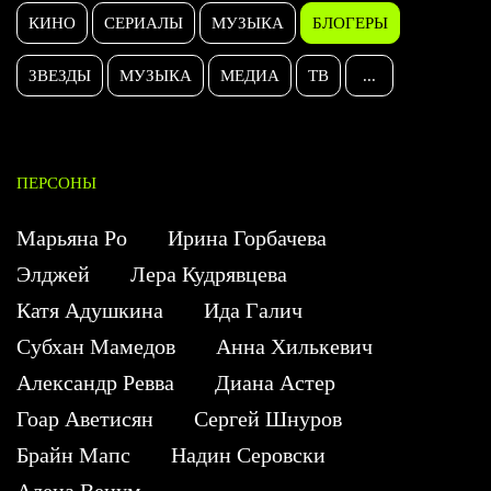
КИНО
СЕРИАЛЫ
МУЗЫКА
БЛОГЕРЫ
ЗВЕЗДЫ
МУЗЫКА
МЕДИА
ТВ
...
ПЕРСОНЫ
Марьяна Ро
Ирина Горбачева
Элджей
Лера Кудрявцева
Катя Адушкина
Ида Галич
Субхан Мамедов
Анна Хилькевич
Александр Ревва
Диана Астер
Гоар Аветисян
Сергей Шнуров
Брайн Мапс
Надин Серовски