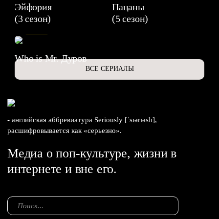
Эйфория
Пацаны
(3 сезон)
(5 сезон)
6.3
Who is Mr. Дуров
ВСЕ СЕРИАЛЫ
- английская аббревиатура Seriously [ˈsɪərɪəslɪ],
расшифровывается как «серьезно».
Медиа о поп-культуре, жизни в
интернете и вне его.