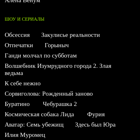
Алена Венум
ШОУ И СЕРИАЛЫ
Обсессия
Закулисье реальности
Отпечатки
Горыныч
Ганди молчал по субботам
Волшебник Изумрудного города 2. Злая
ведьма
К себе нежно
Сорвиголова: Рожденный заново
Буратино
Чебурашка 2
Космическая собака Лида
Фурия
Аватар: Семь убежищ
Здесь был Юра
Илия Муромец