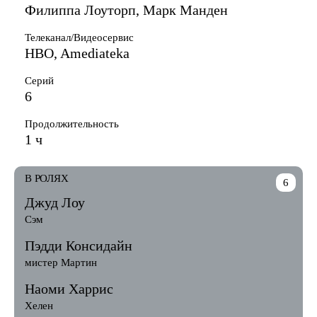
Филиппа Лоуторп, Марк Манден
Телеканал/Видеосервис
HBO, Amediateka
Серий
6
Продолжительность
1 ч
В РОЛЯХ
6
Джуд Лоу
Сэм
Пэдди Консидайн
мистер Мартин
Наоми Харрис
Хелен