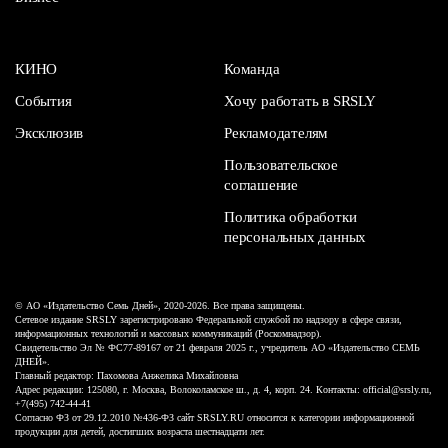
КИНО
Команда
События
Хочу работать в SRSLY
Эксклюзив
Рекламодателям
Пользовательское
соглашение
Политика обработки
персональных данных
© АО «Издательство Семь Дней», 2020-2026. Все права защищены.
Сетевое издание SRSLY зарегистрировано Федеральной службой по надзору в сфере связи,
информационных технологий и массовых коммуникаций (Роскомнадзор).
Свидетельство Эл № ФС77-89167 от 21 февраля 2025 г., учредитель АО «Издательство СЕМЬ
ДНЕЙ».
Главный редактор: Пахомова Анжелика Михайловна
Адрес редакции: 125080, г. Москва, Волоколамское ш., д. 4, корп. 24. Контакты: official@srsly.ru,
+7(495) 742-44-41
Согласно ФЗ от 29.12.2010 №436-ФЗ сайт SRSLY.RU относится к категории информационной
продукции для детей, достигших возраста шестнадцати лет.