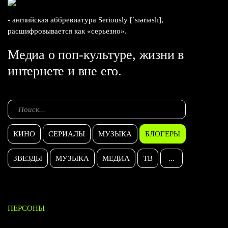
- английская аббревиатура Seriously [ˈsɪərɪəslɪ],
расшифровывается как «серьезно».
Медиа о поп-культуре, жизни в
интернете и вне его.
КИНО
СЕРИАЛЫ
МУЗЫКА
БЛОГЕРЫ
ЗВЕЗДЫ
МУЗЫКА
МЕДИА
ТВ
...
ПЕРСОНЫ