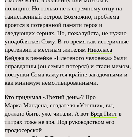
Скорее всего, в больницу или хотя бы в
полицию. Но только не к стремному отцу на
таинственный остров. Возможно, проблема
кроется в потерянной памяти героя и
следующих сериях. Но, пожалуйста, не нужно
уподобляться Сэму. В то время как истеричные
претензии к местным жителям
Николаса
Кейджа
в ремейке «Плетеного человека» были
оправданны (он семью потерял) и стали мемом,
поступки Сэма кажутся крайне загадочными и
как минимум немотивированными.
Кто придумал «Третий день»? Про
Марка Мандена, создателя «Утопии», вы,
должно быть, уже читали. А вот
Брэд Питт
в
титрах тоже не зря. Под руководством его
продюсерской