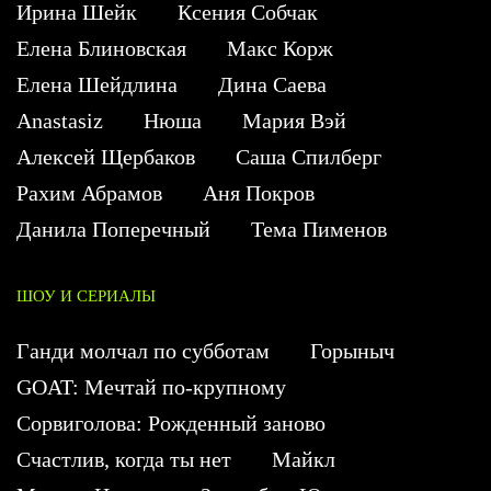
Ирина Шейк
Ксения Собчак
Елена Блиновская
Макс Корж
Елена Шейдлина
Дина Саева
Anastasiz
Нюша
Мария Вэй
Алексей Щербаков
Саша Спилберг
Рахим Абрамов
Аня Покров
Данила Поперечный
Тема Пименов
ШОУ И СЕРИАЛЫ
Ганди молчал по субботам
Горыныч
GOAT: Мечтай по-крупному
Сорвиголова: Рожденный заново
Счастлив, когда ты нет
Майкл