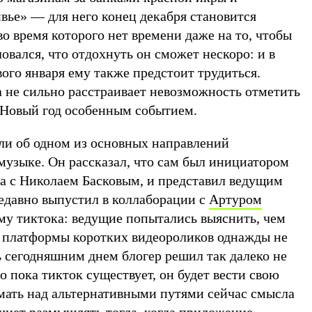
вье» — для него конец декабря становится
о время которого нет времени даже на то, чтобы
вался, что отдохнуть он сможет нескоро: и в
ого января ему также предстоит трудиться.
а не сильно расстраивает невозможность отметить
т Новый год особенным событием.
ли об одном из основных направлений
музыке. Он рассказал, что сам был инициатором
ка с Николаем Басковым, и представил ведущим
недавно выпустил в коллаборации с
Артуром
ему тиктока: ведущие попытались выяснить, чем
 платформы коротких видеороликов однажды не
 сегодняшним днем блогер решил так далеко не
то пока тикток существует, он будет вести свою
умать над альтернативными путями сейчас смысла