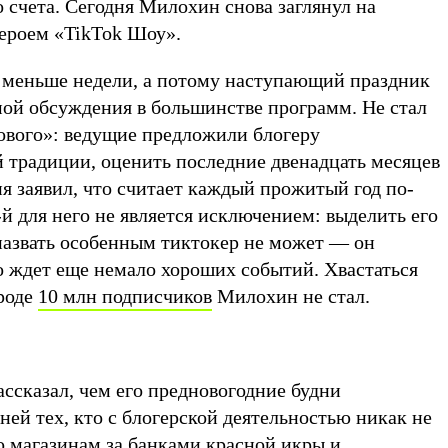
 счета. Сегодня Милохин снова заглянул на
героем «TikTok Шоу».
ь меньше недели, а потому наступающий праздник
мой обсуждения в большинстве программ. Не стал
вого»: ведущие предложили блогеру
й традиции, оценить последние двенадцать месяцев
ня заявил, что считает каждый прожитый год по-
й для него не является исключением: выделить его
назвать особенным тиктокер не может — он
о ждет еще немало хороших событий. Хвастаться
роде
10 млн подписчиков
Милохин не стал.
ассказал, чем его предновогодние будни
ней тех, кто с блогерской деятельностью никак не
по магазинам за банками красной икры и