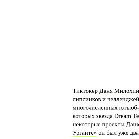
Тиктокер
Даня Милохи
липсинков и челленджей,
многочисленных ютьюб-ш
которых звезда Dream Te
некоторые проекты Даню
Урганте»
он был уже два