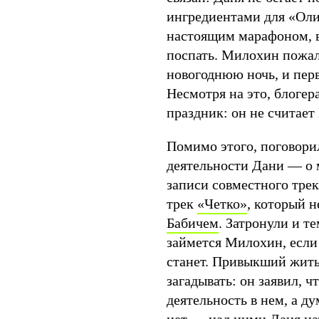
ингредиентами для «Оли
настоящим марафоном, в
поспать. Милохин пожало
новогоднюю ночь, и перв
Несмотря на это, блогер
праздник: он не считае
Помимо этого, поговори
деятельности Дани — о 
записи совместного тре
трек
«Четк
о»
, который 
Бабичем
. Затронули и т
займется Милохин, если
станет. Привыкший жить
загадывать: он заявил, ч
деятельность в нем, а д