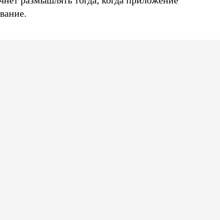
чнет размышлять тогда, когда приложение
вание.