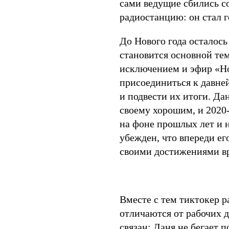
сами ведущие сбились со
радиостанцию: он стал 
До Нового года осталос
становится основной те
исключением и эфир «Но
присоединиться к давне
и подвести их итоги. Да
своему хорошим, и 2020-
на фоне прошлых лет и 
убежден, что впереди ег
своими достижениями в
Вместе с тем тиктокер р
отличаются от рабочих д
связан: Даня не бегает 