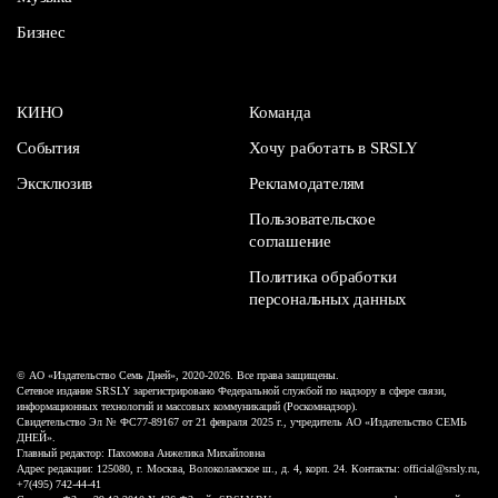
Бизнес
КИНО
Команда
События
Хочу работать в SRSLY
Эксклюзив
Рекламодателям
Пользовательское
соглашение
Политика обработки
персональных данных
© АО «Издательство Семь Дней», 2020-2026. Все права защищены.
Сетевое издание SRSLY зарегистрировано Федеральной службой по надзору в сфере связи,
информационных технологий и массовых коммуникаций (Роскомнадзор).
Свидетельство Эл № ФС77-89167 от 21 февраля 2025 г., учредитель АО «Издательство СЕМЬ
ДНЕЙ».
Главный редактор: Пахомова Анжелика Михайловна
Адрес редакции: 125080, г. Москва, Волоколамское ш., д. 4, корп. 24. Контакты: official@srsly.ru,
+7(495) 742-44-41