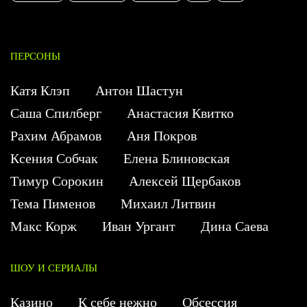
ПЕРСОНЫ
Катя Клэп
Антон Шастун
Саша Спилберг
Анастасия Квитко
Рахим Абрамов
Аня Покров
Ксения Собчак
Елена Блиновская
Тимур Сорокин
Алексей Щербаков
Тема Пименов
Михаил Литвин
Макс Корж
Иван Ургант
Дина Саева
ШОУ И СЕРИАЛЫ
Казино
К себе нежно
Обсессия