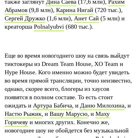
также заглянут
Дина Саева
(17,6 млн),
Рахим
Абрамов
(9,8 млн),
Карина Нигай
(720 тыс.),
Сергей Дружко
(1,6 млн),
Анет Сай
(5 млн) и
креаторша
Polnalyubvi
(680 тыс.).
Еще во время новогоднего шоу на связь выйдут
тиктокеры из Dream Team House, XO Team и
Hype House. Кого именно можно будет увидеть
во время прямой трансляции, точно неизвестно,
однако, скорее всего, блогеры из хаусов
появятся в полном составе. То есть стоит
ожидать и
Артура Бабича
, и
Даню Милохина
, и
Настю Рыжик
, и
Вашу Марусю
, и
Маху
Горячеву
и многих других. Конечно же,
новогоднее шоу не обойдется без музыкальной