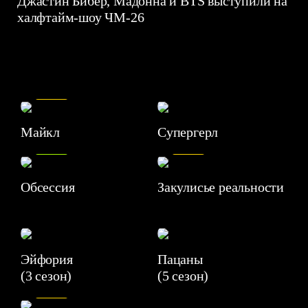
Джастин Бибер, Мадонна и BTS выступили на
халфтайм-шоу ЧМ-26
7.5
Майкл
Супергерл
8.2
7.1
Обсессия
Закулисье реальности
Эйфория
Пацаны
(3 сезон)
(5 сезон)
6.3