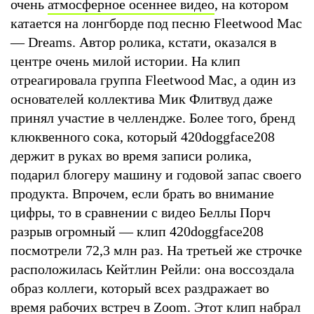
очень
атмосферное осеннее видео
, на котором
катается на лонгборде под песню Fleetwood Mac
— Dreams. Автор ролика, кстати, оказался в
центре очень милой истории. На клип
отреагировала группа Fleetwood Mac, а один из
основателей коллектива Мик Флитвуд даже
принял участие в челлендже. Более того, бренд
клюквенного сока, который 420doggface208
держит в руках во время записи ролика,
подарил блогеру машину и годовой запас своего
продукта. Впрочем, если брать во внимание
цифры, то в сравнении с видео Беллы Порч
разрыв огромный — клип 420doggface208
посмотрели 72,3 млн раз. На третьей же строчке
расположилась Кейтлин Рейли: она воссоздала
образ коллеги, который всех раздражает во
время рабочих встреч в Zoom. Этот клип набрал