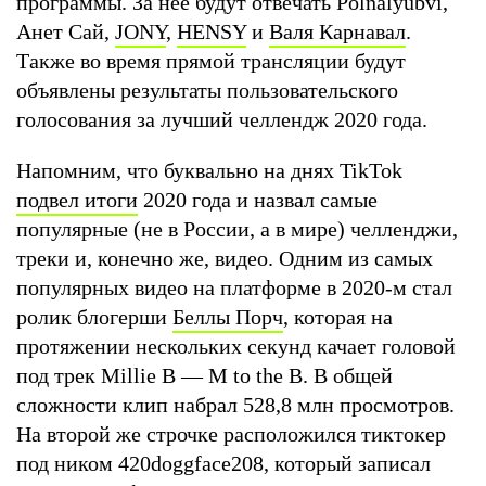
программы. За нее будут отвечать Polnalyubvi,
Анет Сай,
JONY
,
HENSY
и
Валя Карнавал
.
Также во время прямой трансляции будут
объявлены результаты пользовательского
голосования за лучший челлендж 2020 года.
Напомним, что буквально на днях TikTok
подвел итоги
2020 года и назвал самые
популярные (не в России, а в мире) челленджи,
треки и, конечно же, видео. Одним из самых
популярных видео на платформе в 2020-м стал
ролик блогерши
Беллы Порч
, которая на
протяжении нескольких секунд качает головой
под трек Millie B — M to the B. В общей
сложности клип набрал 528,8 млн просмотров.
На второй же строчке расположился тиктокер
под ником 420doggface208, который записал