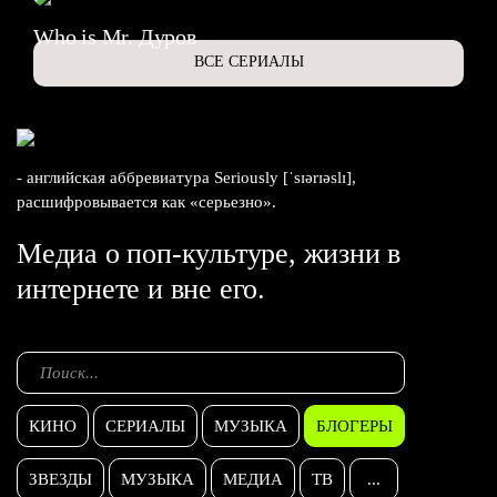
Who is Mr. Дуров
ВСЕ СЕРИАЛЫ
- английская аббревиатура Seriously [ˈsɪərɪəslɪ],
расшифровывается как «серьезно».
Медиа о поп-культуре, жизни в
интернете и вне его.
КИНО
СЕРИАЛЫ
МУЗЫКА
БЛОГЕРЫ
ЗВЕЗДЫ
МУЗЫКА
МЕДИА
ТВ
...