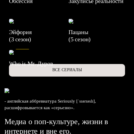
Обсессия
Закулисье реальности
Эйфория
Пацаны
(3 сезон)
(5 сезон)
6.3
Who is Mr. Дуров
ВСЕ СЕРИАЛЫ
- английская аббревиатура Seriously [ˈsɪərɪəslɪ],
расшифровывается как «серьезно».
Медиа о поп-культуре, жизни в
интернете и вне его.