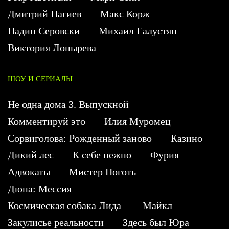
Дмитрий Нагиев
Макс Корж
Надин Серовски
Михаил Галустян
Виктория Лопырева
ШОУ И СЕРИАЛЫ
Не одна дома 3. Выпускной
Комментируй это
Илия Муромец
Сорвиголова: Рожденный заново
Казино
Дикий лес
К себе нежно
Фурия
Адвокаты
Мистер Ноготь
Дюна: Мессия
Космическая собака Лида
Майкл
Закулисье реальности
Здесь был Юра