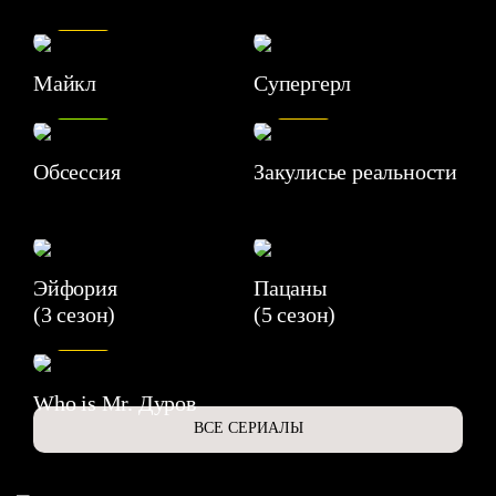
7.5
Майкл
Супергерл
8.2
7.1
Обсессия
Закулисье реальности
Эйфория
Пацаны
(3 сезон)
(5 сезон)
6.3
Who is Mr. Дуров
ВСЕ СЕРИАЛЫ