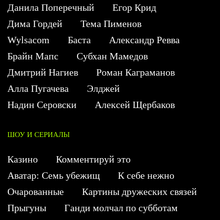
Данила Поперечный
Егор Крид
Дима Гордей
Тема Пименов
Wylsacom
Баста
Александр Ревва
Брайн Мапс
Субхан Мамедов
Дмитрий Нагиев
Роман Каграманов
Алла Пугачева
Элджей
Надин Серовски
Алексей Щербаков
ШОУ И СЕРИАЛЫ
Казино
Комментируй это
Аватар: Семь убежищ
К себе нежно
Очарованные
Картины дружеских связей
Прыгуны
Ганди молчал по субботам