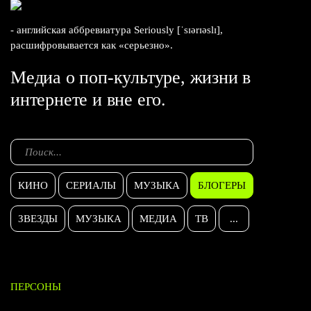
- английская аббревиатура Seriously [ˈsɪərɪəslɪ],
расшифровывается как «серьезно».
Медиа о поп-культуре, жизни в
интернете и вне его.
КИНО
СЕРИАЛЫ
МУЗЫКА
БЛОГЕРЫ
ЗВЕЗДЫ
МУЗЫКА
МЕДИА
ТВ
...
ПЕРСОНЫ