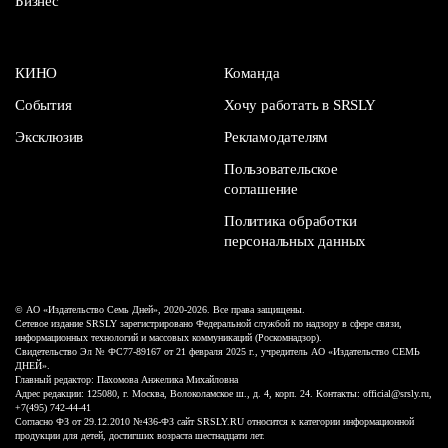
Бизнес
КИНО
Команда
События
Хочу работать в SRSLY
Эксклюзив
Рекламодателям
Пользовательское
соглашение
Политика обработки
персональных данных
© АО «Издательство Семь Дней», 2020-2026. Все права защищены.
Сетевое издание SRSLY зарегистрировано Федеральной службой по надзору в сфере связи,
информационных технологий и массовых коммуникаций (Роскомнадзор).
Свидетельство Эл № ФС77-89167 от 21 февраля 2025 г., учредитель АО «Издательство СЕМЬ
ДНЕЙ».
Главный редактор: Пахомова Анжелика Михайловна
Адрес редакции: 125080, г. Москва, Волоколамское ш., д. 4, корп. 24. Контакты: official@srsly.ru,
+7(495) 742-44-41
Согласно ФЗ от 29.12.2010 №436-ФЗ сайт SRSLY.RU относится к категории информационной
продукции для детей, достигших возраста шестнадцати лет.