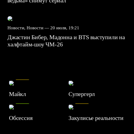
ведьма» снимут сериал
Новости, Новости —
20 июля, 19:21
Джастин Бибер, Мадонна и BTS выступили на
халфтайм-шоу ЧМ-26
7.5
Майкл
Супергерл
8.2
7.1
Обсессия
Закулисье реальности