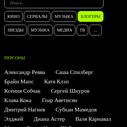
КИНО
СЕРИАЛЫ
МУЗЫКА
БЛОГЕРЫ
ЗВЕЗДЫ
МУЗЫКА
МЕДИА
ТВ
...
ПЕРСОНЫ
Александр Ревва
Саша Спилберг
Брайн Мапс
Катя Клэп
Ксения Собчак
Сергей Шнуров
Клава Кока
Гоар Аветисян
Дмитрий Нагиев
Субхан Мамедов
Элджей
Диана Астер
Валя Карнавал