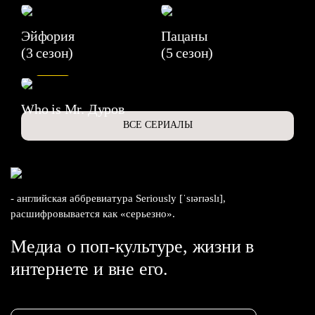
Эйфория
Пацаны
(3 сезон)
(5 сезон)
6.3
Who is Mr. Дуров
ВСЕ СЕРИАЛЫ
- английская аббревиатура Seriously [ˈsɪərɪəslɪ],
расшифровывается как «серьезно».
Медиа о поп-культуре, жизни в
интернете и вне его.