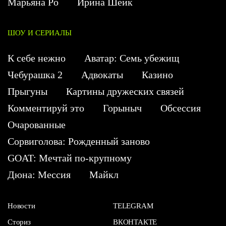
Марьяна Ро
Ирина Шейк
ШОУ И СЕРИАЛЫ
К себе нежно
Аватар: Семь убежищ
Чебурашка 2
Адвокаты
Казино
Прыгуны
Картины дружеских связей
Комментируй это
Горыныч
Обсессия
Очарованные
Сорвиголова: Рожденный заново
GOAT: Мечтай по-крупному
Дюна: Мессия
Майкл
Новости
TELEGRAM
Сториз
ВКОНТАКТЕ