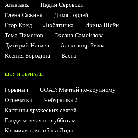
Anastasiz
Надин Серовски
Елена Сажина
Дима Гордей
Егор Крид
Любятинка
Ирина Шейк
Тема Пименов
Оксана Самойлова
Дмитрий Нагиев
Александр Ревва
Ксения Бородина
Баста
ШОУ И СЕРИАЛЫ
Горыныч
GOAT: Мечтай по-крупному
Отпечатки
Чебурашка 2
Картины дружеских связей
Ганди молчал по субботам
Космическая собака Лида