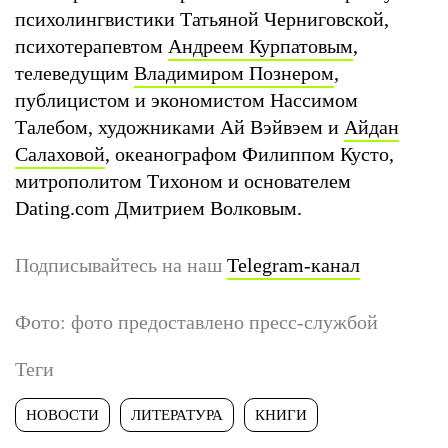
психолингвистики Татьяной Черниговской,
психотерапевтом
Андреем
Курпатовым
,
телеведущим
Владимиром Познером
,
публицистом и экономистом Нассимом
Талебом, художниками Ай Вэйвэем и
Айдан
Салаховой
, океанографом Филиппом Кусто,
митрополитом Тихоном и основателем
Dating.com Дмитрием Волковым.
Подписывайтесь на наш
Telegram-канал
Фото: фото предоставлено пресс-службой
Теги
НОВОСТИ
ЛИТЕРАТУРА
КНИГИ