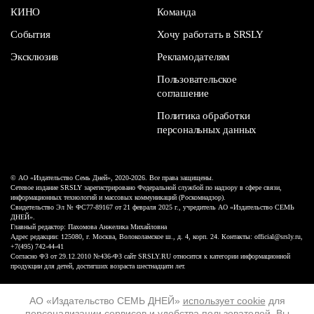
КИНО
Команда
События
Хочу работать в SRSLY
Эксклюзив
Рекламодателям
Пользовательское
соглашение
Политика обработки
персональных данных
© АО «Издательство Семь Дней», 2020-2026. Все права защищены.
Сетевое издание SRSLY зарегистрировано Федеральной службой по надзору в сфере связи,
информационных технологий и массовых коммуникаций (Роскомнадзор).
Свидетельство Эл № ФС77-89167 от 21 февраля 2025 г., учредитель АО «Издательство СЕМЬ
ДНЕЙ».
Главный редактор: Пахомова Анжелика Михайловна
Адрес редакции: 125080, г. Москва, Волоколамское ш., д. 4, корп. 24. Контакты: official@srsly.ru,
+7(495) 742-44-41
Согласно ФЗ от 29.12.2010 №436-ФЗ сайт SRSLY.RU относится к категории информационной
продукции для детей, достигших возраста шестнадцати лет.
Design by White Russian
АО «Издательство СЕМЬ ДНЕЙ»
использует cookie
для
персонализации сервисов и удобства пользователей. Вы