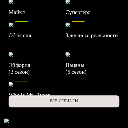
Майкл
Супергерл
8.2
7.1
Обсессия
Закулисье реальности
Эйфория
Пацаны
(3 сезон)
(5 сезон)
6.3
Who is Mr. Дуров
ВСЕ СЕРИАЛЫ