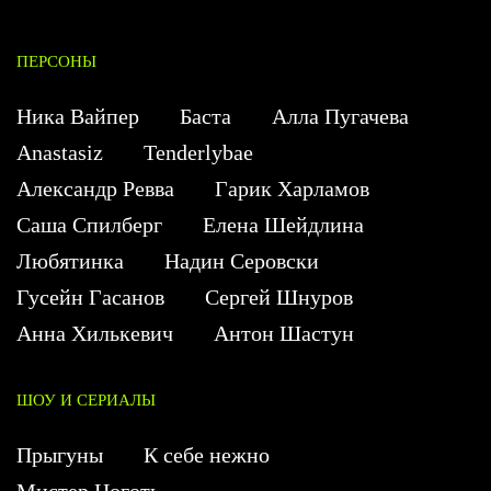
ПЕРСОНЫ
Ника Вайпер
Баста
Алла Пугачева
Anastasiz
Tenderlybae
Александр Ревва
Гарик Харламов
Саша Спилберг
Елена Шейдлина
Любятинка
Надин Серовски
Гусейн Гасанов
Сергей Шнуров
Анна Хилькевич
Антон Шастун
ШОУ И СЕРИАЛЫ
Прыгуны
К себе нежно
Мистер Ноготь