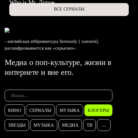
Who is Mr. Дуров
ВСЕ СЕРИАЛЫ
- английская аббревиатура Seriously [ˈsɪərɪəslɪ],
расшифровывается как «серьезно».
Медиа о поп-культуре, жизни в
интернете и вне его.
КИНО
СЕРИАЛЫ
МУЗЫКА
БЛОГЕРЫ
ЗВЕЗДЫ
МУЗЫКА
МЕДИА
ТВ
...