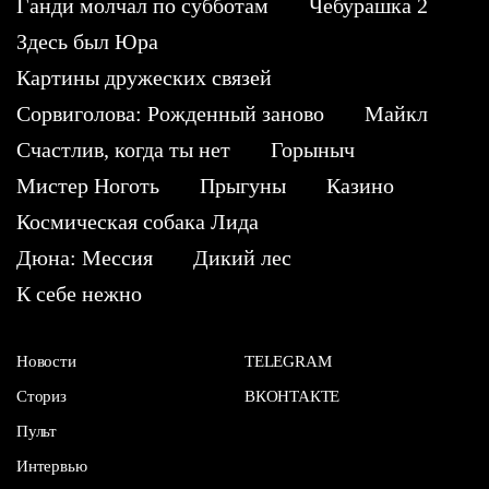
Ганди молчал по субботам
Чебурашка 2
Здесь был Юра
Картины дружеских связей
Сорвиголова: Рожденный заново
Майкл
Счастлив, когда ты нет
Горыныч
Мистер Ноготь
Прыгуны
Казино
Космическая собака Лида
Дюна: Мессия
Дикий лес
К себе нежно
Новости
TELEGRAM
Сториз
ВКОНТАКТЕ
Пульт
Интервью