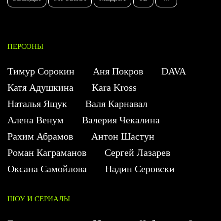
ПЕРСОНЫ
Тимур Сорокин
Аня Покров
DAVA
Катя Адушкина
Kara Kross
Наталья Ящук
Валя Карнавал
Алена Венум
Валерия Чекалина
Рахим Абрамов
Антон Шастун
Роман Каграманов
Сергей Лазарев
Оксана Самойлова
Надин Серовски
ШОУ И СЕРИАЛЫ