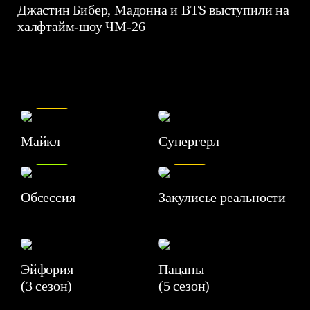
Джастин Бибер, Мадонна и BTS выступили на
халфтайм-шоу ЧМ-26
7.5
Майкл
Супергерл
8.2
7.1
Обсессия
Закулисье реальности
Эйфория
Пацаны
(3 сезон)
(5 сезон)
6.3