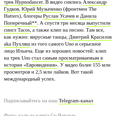
трек Hypnodancer
. В видео снялись
Александр
Гудков
,
Юрий Музыченко
(фронтмен The
Hatters), блогеры
Руслан Усачев
и
Данила
Поперечный
**
. А спустя три месяца
выпустили
сингл Tacos
, а также клип на песню. Там все,
как нужно: вирусные танцы,
Дмитрий Красилов
aka Пухляш
из того самого Uno и серьезное
лицо Ильича. Еще из хороших новостей: клип
на трек Uno
стал самым просматриваемым в
истории «Евровидения»
. У видео более 155 млн
просмотров и 2,5 млн лайков. Вот такой
международный успех.
Подписывайтесь на наш
Telegram-канал
Фото: кадр из клипа Go Bananas