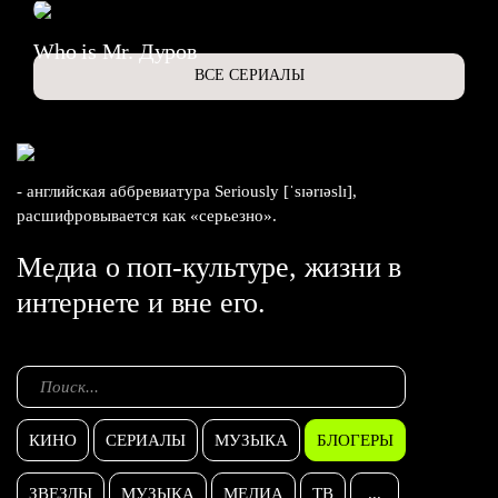
Who is Mr. Дуров
ВСЕ СЕРИАЛЫ
- английская аббревиатура Seriously [ˈsɪərɪəslɪ],
расшифровывается как «серьезно».
Медиа о поп-культуре, жизни в
интернете и вне его.
КИНО
СЕРИАЛЫ
МУЗЫКА
БЛОГЕРЫ
ЗВЕЗДЫ
МУЗЫКА
МЕДИА
ТВ
...