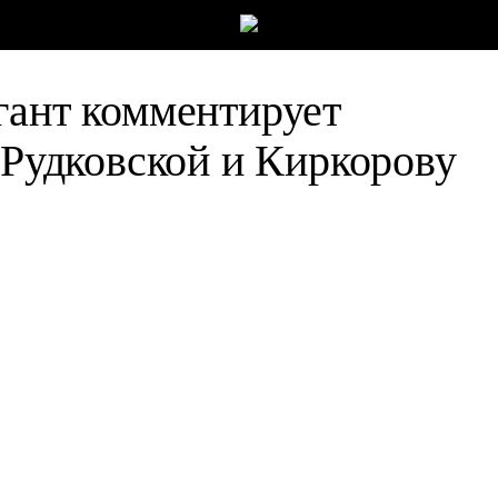
гант комментирует
 Рудковской и Киркорову