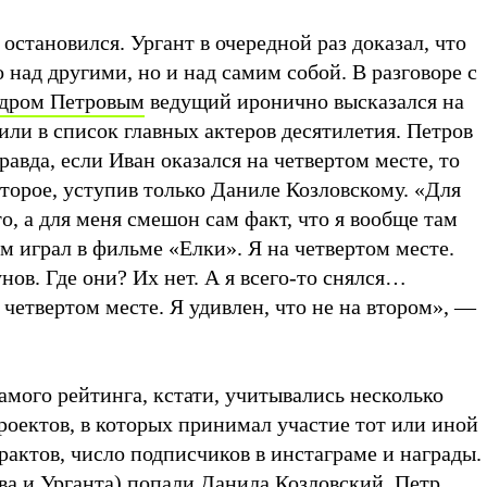
 остановился. Ургант в очередной раз доказал, что
о над другими, но и над самим собой. В разговоре с
дром Петровым
ведущий иронично высказался на
чили в список главных актеров десятилетия. Петров
равда, если Иван оказался на четвертом месте, то
торое, уступив только Даниле Козловскому. «Для
о, а для меня смешон сам факт, что я вообще там
м играл в фильме «Елки». Я на четвертом месте.
ов. Где они? Их нет. А я всего-то снялся…
 четвертом месте. Я удивлен, что не на втором», —
амого рейтинга, кстати, учитывались несколько
роектов, в которых принимал участие тот или иной
рактов, число подписчиков в инстаграме и награды.
ва и Урганта) попали
Данила Козловский
,
Петр