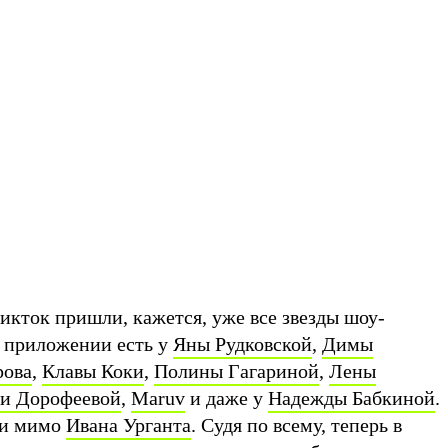
тикток пришли, кажется, уже все звезды шоу-
в приложении есть у
Яны Рудковской
,
Димы
рова
,
Клавы Коки
,
Полины Гагариной
,
Лены
и Дорофеевой
,
Maruv
и даже у
Надежды Бабкиной
.
ти мимо
Ивана Урганта
. Судя по всему, теперь в