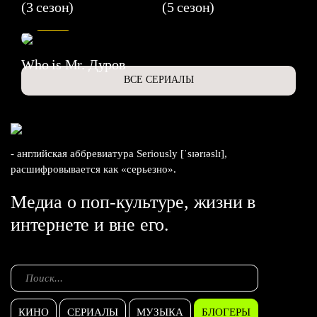
(3 сезон)
(5 сезон)
6.3
Who is Mr. Дуров
ВСЕ СЕРИАЛЫ
- английская аббревиатура Seriously [ˈsɪərɪəslɪ],
расшифровывается как «серьезно».
Медиа о поп-культуре, жизни в
интернете и вне его.
КИНО
СЕРИАЛЫ
МУЗЫКА
БЛОГЕРЫ