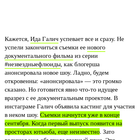
Кажется,
Ида Галич
успевает все и сразу. Не
успели закончиться съемки ее
нового
документального фильма
из серии
#незвездныефлюиды
, как блогерша
анонсировала новое шоу. Ладно, будем
откровенны: «анонсировала» — это громко
сказано. Но готовится явно что-то идущее
вразрез с ее документальным проектом. В
инстаграме Галич объявила кастинг для участия
в неком шоу.
Съемки начнутся уже в конце
сентября. Когда первый выпуск появится на
просторах ютьюба, еще неизвестно
. Зато
ведущая уже объявила главный приз. Это