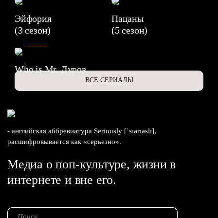
Эйфория
Пацаны
(3 сезон)
(5 сезон)
6.3
Who is Mr. Дуров
ВСЕ СЕРИАЛЫ
- английская аббревиатура Seriously [ˈsɪərɪəslɪ],
расшифровывается как «серьезно».
Медиа о поп-культуре, жизни в
интернете и вне его.