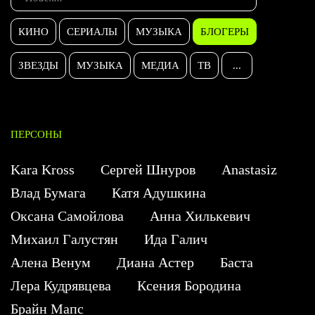
КИНО
СЕРИАЛЫ
МУЗЫКА
БЛОГЕРЫ
ЗВЕЗДЫ
МУЗЫКА
МЕДИА
ТВ
...
ПЕРСОНЫ
Kara Kross
Сергей Шнуров
Anastasiz
Влад Бумага
Катя Адушкина
Оксана Самойлова
Анна Хилькевич
Михаил Галустян
Ида Галич
Алена Венум
Диана Астер
Баста
Лера Кудрявцева
Ксения Бородина
Брайн Мапс