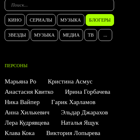
КИНО
СЕРИАЛЫ
МУЗЫКА
БЛОГЕРЫ
ЗВЕЗДЫ
МУЗЫКА
МЕДИА
ТВ
...
ПЕРСОНЫ
Марьяна Ро
Кристина Асмус
Анастасия Квитко
Ирина Горбачева
Ника Вайпер
Гарик Харламов
Анна Хилькевич
Эльдар Джарахов
Лера Кудрявцева
Наталья Ящук
Клава Кока
Виктория Лопырева