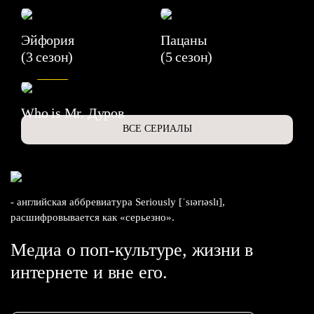
Эйфория
Пацаны
(3 сезон)
(5 сезон)
6.3
Who is Mr. Дуров
ВСЕ СЕРИАЛЫ
- английская аббревиатура Seriously [ˈsɪərɪəslɪ],
расшифровывается как «серьезно».
Медиа о поп-культуре, жизни в
интернете и вне его.