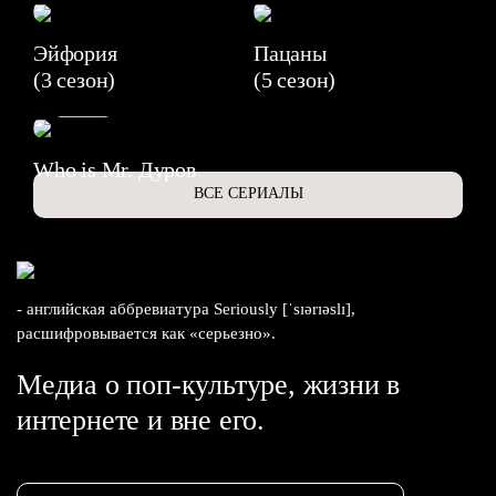
Эйфория
Пацаны
(3 сезон)
(5 сезон)
6.3
Who is Mr. Дуров
ВСЕ СЕРИАЛЫ
- английская аббревиатура Seriously [ˈsɪərɪəslɪ],
расшифровывается как «серьезно».
Медиа о поп-культуре, жизни в
интернете и вне его.