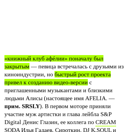
«книжный клуб афéлии» поначалу был
закрытым
— певица встречалась с друзьями из
киноиндустрии, но
быстрый рост проекта
привел к созданию видео-версии
с
приглашенными музыкантами и близкими
людьми Алисы (настоящее имя AFELIA. —
прим. SRSLY
). В первом моторе приняли
участие муж артистки и глава лейбла S&P
Digital Денис Глазин, ее коллега по
CREAM
SODA
Илья Гадаев
,
Сироткин
, DJ K.SOUL и