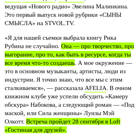
ведущая «Нового радио» Эвелина Малинкина.
Это первый выпуск новой рубрики «СЫНЫ
СМЫСЛА» на STVOL.TV.
«Я для нашей съемки выбрала книгу Рика
Рубина не случайно.
Она — про творчество, про
выгорание, про то, как быть в ресурсе, когда ты
все время что-то создаешь
. А мое окружение —
это в основном музыканты, артисты, люди из
индустрии. Я точно знаю, что все мы с этим
сталкиваемся», — рассказала
AFELIA
. В очном
книжном клубе уже успели обсудить «Камеру
обскура» Набокова, а следующий роман — «Под
маской, или Сила женщины» Луизы Мэй
Олкотт.
Встреча пройдет 28 сентября в Loft
«Гостиная для друзей».