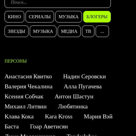
КИНО
СЕРИАЛЫ
МУЗЫКА
БЛОГЕРЫ
ЗВЕЗДЫ
МУЗЫКА
МЕДИА
ТВ
...
ПЕРСОНЫ
Анастасия Квитко
Надин Серовски
Валерия Чекалина
Алла Пугачева
Ксения Собчак
Антон Шастун
Михаил Литвин
Любятинка
Клава Кока
Kara Kross
Мария Вэй
Баста
Гоар Аветисян