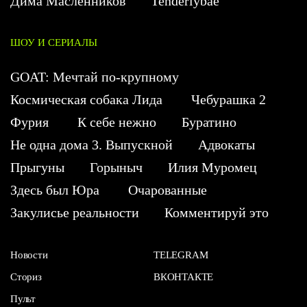
Дима Масленников
Tenderlybae
ШОУ И СЕРИАЛЫ
GOAT: Мечтай по-крупному
Космическая собака Лида
Чебурашка 2
Фурия
К себе нежно
Буратино
Не одна дома 3. Выпускной
Адвокаты
Прыгуны
Горыныч
Илия Муромец
Здесь был Юра
Очарованные
Закулисье реальности
Комментируй это
Новости
TELEGRAM
Сториз
ВКОНТАКТЕ
Пульт