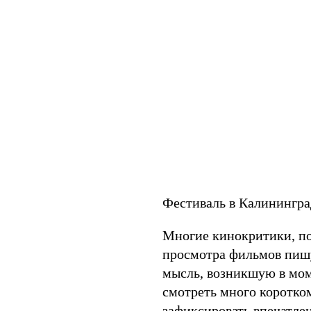
Фестиваль в Калинингра
Многие кинокритики, по
просмотра фильмов пишут
мысль, возникшую в мом
смотреть много коротком
зафиксировать впечатлен