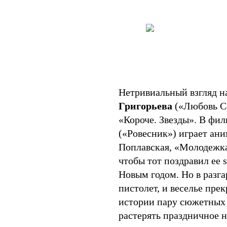
Нетривиальный взгляд н
Григорьева
(«Любовь Со
«Короче. Звезды». В фи
(«Ровесник») играет ани
Поплавская, «Молодежка
чтобы тот поздравил ее 
Новым годом. Но в разга
пистолет, и веселье пре
истории пару сюжетных 
растерять праздничное н