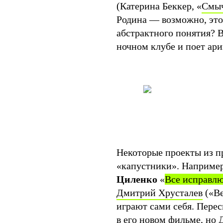
(Катерина Беккер, «
Смы
Родина — возможно, эт
абстрактного понятия? В
ночном клубе и поет ари
Некоторые проекты из п
«капустники». Например
Циленко
«
Все исправл
Дмитрий Хрусталев
(«Ве
играют сами себя. Перес
в его новом фильме, но