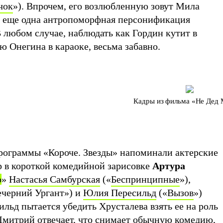
чок
»). Впрочем, его возлюбленную зовут Мила
о еще одна антропоморфная персонификация
 любом случае, наблюдать как Гордин кутит в
ю Онегина в караоке, весьма забавно.
Кадры из фильма «Не Дед
рограммы «Короче. Звезды» напоминали актерские
 в короткой комедийной зарисовке
Артура
ю
»
Настасья Самбурская
(«
Беспринципные
»),
черний Ургант») и
Юлия Пересильд
(«
Вызов
»)
ильд пытается убедить Хрусталева взять ее на роль
 Дмитрий отвечает, что снимает обычную комедию,