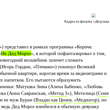
Кадры из фильма «Дедушка
) представил в рамках программы «Короче.
«
Не Дед Мороз
»
, в которой пофантазировал о том,
 новогодний волшебник захочет сложить
(Игорь Гордин, «Плевако») покинул Великий
обычной квартире, коротая время за видеоиграми и
х напитков. Его пытаются образумить
нники: Матушка Зима (Алена Бабенко, «Любовь
жа (Анна Савранская, «
Метод 3
»), Метелица (
Соня
 и ее муж Буран (
Владислав Ценев
,
«Медиатор
), но
т, ведь Дед Мороз влюбился в обычную девушку