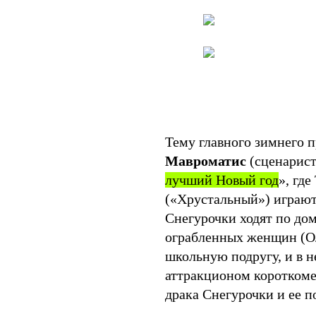
Тему главного зимнего 
Мавроматис
(сценарист
лучший Новый год
»
, гд
(«Хрустальный») играют
Снегурочки ходят по до
ограбленных женщин (Ол
школьную подругу, и в н
аттракционом короткоме
драка Снегурочки и ее п