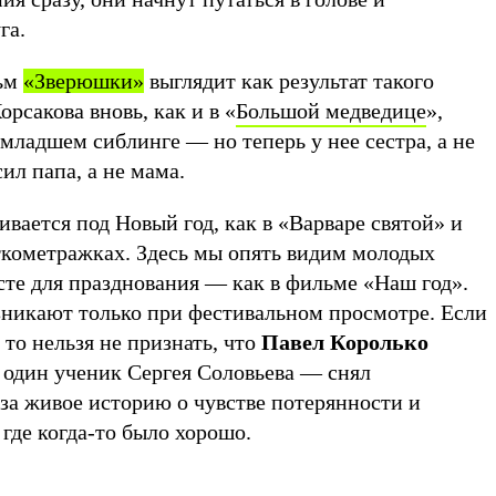
га.
ьм
«Зверюшки»
выглядит как результат такого
рсакова вновь, как и в «
Большой медведице
»,
младшем сиблинге — но теперь у нее сестра, а не
осил папа, а не мама.
ивается под Новый год, как в «Варваре святой» и
ткометражках. Здесь мы опять видим молодых
сте для празднования — как в фильме «Наш год».
зникают только при фестивальном просмотре. Если
 то нельзя не признать, что
Павел Королько
е один ученик Сергея Соловьева — снял
а живое историю о чувстве потерянности и
 где когда-то было хорошо.