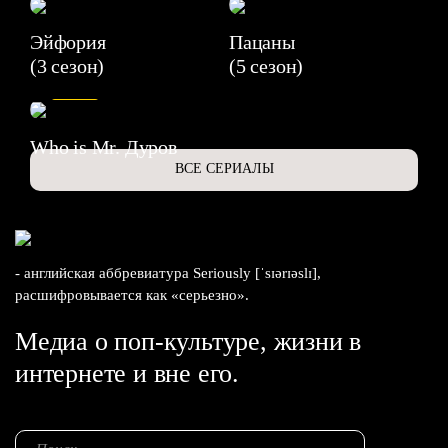
Эйфория
Пацаны
(3 сезон)
(5 сезон)
6.3
Who is Mr. Дуров
ВСЕ СЕРИАЛЫ
- английская аббревиатура Seriously [ˈsɪərɪəslɪ],
расшифровывается как «серьезно».
Медиа о поп-культуре, жизни в
интернете и вне его.