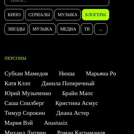
КИНО
СЕРИАЛЫ
МУЗЫКА
БЛОГЕРЫ
ЗВЕЗДЫ
МУЗЫКА
МЕДИА
ТВ
...
ПЕРСОНЫ
Субхан Мамедов
Нюша
Марьяна Ро
Катя Клэп
Данила Поперечный
Юрий Музыченко
Брайн Мапс
Саша Спилберг
Кристина Асмус
Тимур Сорокин
Диана Астер
Мария Вэй
Anastasiz
Михаил Литвин
Роман Каграманов