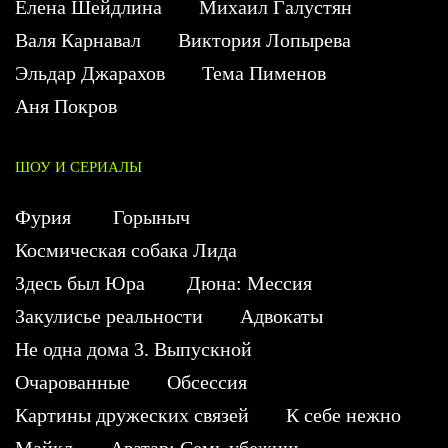
Елена Шейдлина
Михаил Галустян
Валя Карнавал
Виктория Лопырева
Эльдар Джарахов
Тема Пименов
Аня Покров
ШОУ И СЕРИАЛЫ
Фурия
Горыныч
Космическая собака Лида
Здесь был Юра
Дюна: Мессия
Закулисье реальности
Адвокаты
Не одна дома 3. Выпускной
Очарованные
Обсессия
Картины дружеских связей
К себе нежно
Майкл
Аватар: Семь убежищ