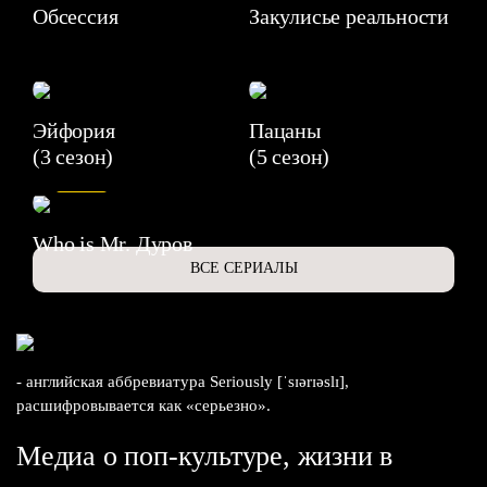
Обсессия
Закулисье реальности
Эйфория
Пацаны
(3 сезон)
(5 сезон)
6.3
Who is Mr. Дуров
ВСЕ СЕРИАЛЫ
- английская аббревиатура Seriously [ˈsɪərɪəslɪ],
расшифровывается как «серьезно».
Медиа о поп-культуре, жизни в