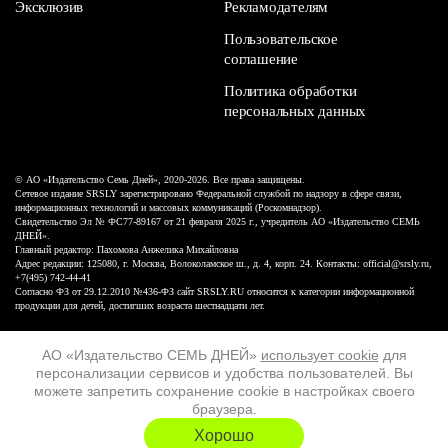
Эксклюзив
Рекламодателям
Пользовательское
соглашение
Политика обработки
персональных данных
© АО «Издательство Семь Дней», 2020-2026. Все права защищены.
Сетевое издание SRSLY зарегистрировано Федеральной службой по надзору в сфере связи,
информационных технологий и массовых коммуникаций (Роскомнадзор).
Свидетельство Эл № ФС77-89167 от 21 февраля 2025 г., учредитель АО «Издательство СЕМЬ
ДНЕЙ».
Главный редактор: Пахомова Анжелика Михайловна
Адрес редакции: 125080, г. Москва, Волоколамское ш., д. 4, корп. 24. Контакты: official@srsly.ru,
+7(495) 742-44-41
Согласно ФЗ от 29.12.2010 №436-ФЗ сайт SRSLY.RU относится к категории информационной
продукции для детей, достигших возраста шестнадцати лет.
Design by White Russian
АО «Издательство СЕМЬ ДНЕЙ»
использует cookie
для
персонализации сервисов и удобства пользователей. Вы
16+
можете запретить сохранение cookie в настройках своего
браузера.
ХОЧУ ЕЩЁ
Хорошо