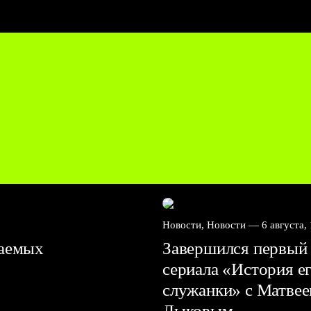
Новости, Новости —
6 августа,
ваемых
Завершился первый 
сериала «История е
служанки» с Матве
Лыковым