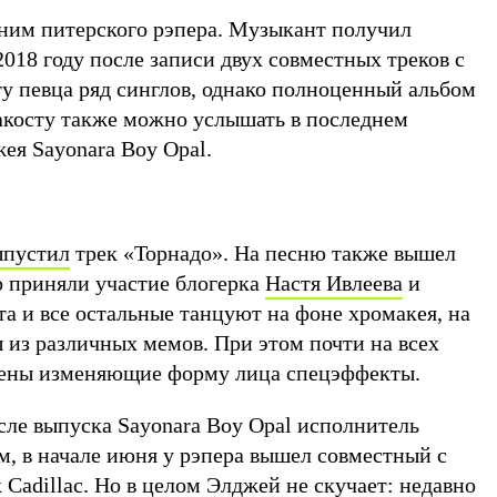
ним питерского рэпера. Музыкант получил
018 году после записи двух совместных треков с
ету певца ряд синглов, однако полноценный альбом
Лакосту также можно услышать в последнем
я Sayonara Boy Opal.
ыпустил
трек «Торнадо». На песню также вышел
о приняли участие блогерка
Настя Ивлеева
и
а и все остальные танцуют на фоне хромакея, на
 из различных мемов. При этом почти на всех
жены изменяющие форму лица спецэффекты.
сле выпуска Sayonara Boy Opal исполнитель
м, в начале июня у рэпера вышел совместный с
Cadillac. Но в целом Элджей не скучает: недавно