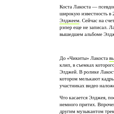
Коста Лакоста — псевдо
широкую известность в 2
Элджеем
. Сейчас на сч
рэпер еще не записал. 
вышедшем альбоме Элдже
До «Чикиты» Лакоста
в
клип, в съемках которог
Элджей. В ролике Лакост
котором мелькают кадры
участниках видео нало
Что касается Элджея, по
немного притих. Впроче
другим музыкантом трек 