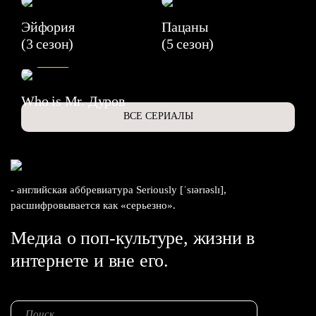
Эйфория
Пацаны
(3 сезон)
(5 сезон)
6.3
Who is Mr. Дуров
ВСЕ СЕРИАЛЫ
- английская аббревиатура Seriously [ˈsɪərɪəslɪ],
расшифровывается как «серьезно».
Медиа о поп-культуре, жизни в
интернете и вне его.