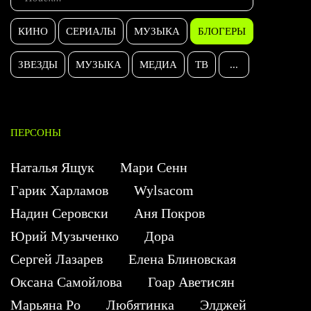
КИНО
СЕРИАЛЫ
МУЗЫКА
БЛОГЕРЫ
ЗВЕЗДЫ
МУЗЫКА
МЕДИА
ТВ
...
ПЕРСОНЫ
Наталья Ящук
Мари Сенн
Гарик Харламов
Wylsacom
Надин Серовски
Аня Покров
Юрий Музыченко
Дора
Сергей Лазарев
Елена Блиновская
Оксана Самойлова
Гоар Аветисян
Марьяна Ро
Любятинка
Элджей