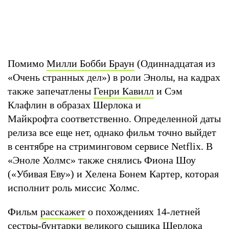
Помимо
Милли Бобби Браун
(Одиннадцатая из
«Очень странных дел») в роли Энолы, на кадрах
также запечатлены
Генри Кавилл
и Сэм
Клафлин в образах Шерлока и
Майкрофта соответственно. Определенной даты
релиза все еще нет, однако фильм точно выйдет
в сентябре на стриминговом сервисе Netflix. В
«Эноле Холмс» также снялись Фиона Шоу
(«Убивая Еву») и Хелена Бонем Картер, которая
исполнит роль миссис Холмс.
Фильм
расскажет
о похождениях 14-летней
сестры-бунтарки великого сыщика Шерлока