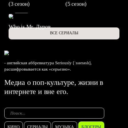
(3 сезон)
(5 сезон)
6.3
Who is Mr. Дуров
ВСЕ СЕРИАЛЫ
- английская аббревиатура Seriously [ˈsɪərɪəslɪ],
расшифровывается как «серьезно».
Медиа о поп-культуре, жизни в
интернете и вне его.
КИНО
СЕРИАЛЫ
МУЗЫКА
БЛОГЕРЫ