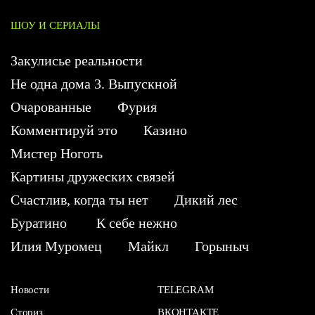
ШОУ И СЕРИАЛЫ
Закулисье реальности
Не одна дома 3. Выпускной
Очарованные
Фурия
Комментируй это
Казино
Мистер Ноготь
Картины дружеских связей
Счастлив, когда ты нет
Дикий лес
Буратино
К себе нежно
Илия Муромец
Майкл
Горыныч
Новости
TELEGRAM
Сториз
ВКОНТАКТЕ