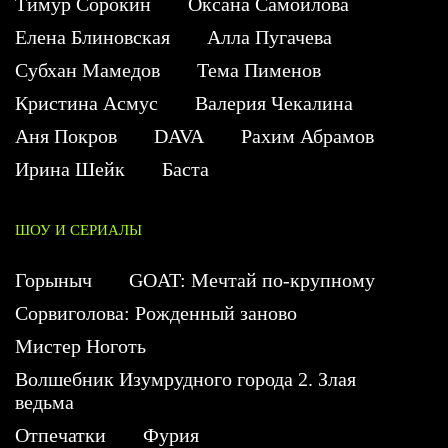
Тимур Сорокин
Оксана Самойлова
Елена Блиновская
Алла Пугачева
Субхан Мамедов
Тема Пименов
Кристина Асмус
Валерия Чекалина
Аня Покров
DAVA
Рахим Абрамов
Ирина Шейк
Баста
ШОУ И СЕРИАЛЫ
Горыныч
GOAT: Мечтай по-крупному
Сорвиголова: Рожденный заново
Мистер Ноготь
Волшебник Изумрудного города 2. Злая
ведьма
Отпечатки
Фурия