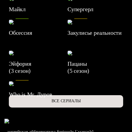
Майкл
Супергерл
8.2
7.1
Обсессия
Закулисье реальности
Эйфория
Пацаны
(3 сезон)
(5 сезон)
6.3
Who is Mr. Дуров
ВСЕ СЕРИАЛЫ
- английская аббревиатура Seriously [ˈsɪərɪəslɪ],