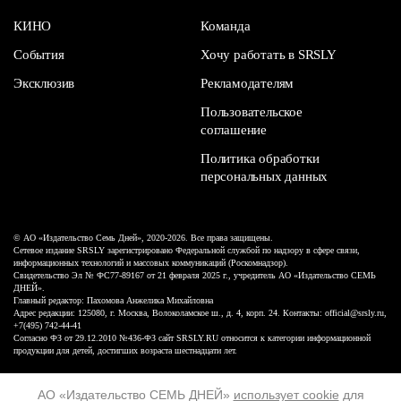
КИНО
Команда
События
Хочу работать в SRSLY
Эксклюзив
Рекламодателям
Пользовательское
соглашение
Политика обработки
персональных данных
© АО «Издательство Семь Дней», 2020-2026. Все права защищены.
Сетевое издание SRSLY зарегистрировано Федеральной службой по надзору в сфере связи,
информационных технологий и массовых коммуникаций (Роскомнадзор).
Свидетельство Эл № ФС77-89167 от 21 февраля 2025 г., учредитель АО «Издательство СЕМЬ
ДНЕЙ».
Главный редактор: Пахомова Анжелика Михайловна
Адрес редакции: 125080, г. Москва, Волоколамское ш., д. 4, корп. 24. Контакты: official@srsly.ru,
+7(495) 742-44-41
Согласно ФЗ от 29.12.2010 №436-ФЗ сайт SRSLY.RU относится к категории информационной
продукции для детей, достигших возраста шестнадцати лет.
Design by White Russian
АО «Издательство СЕМЬ ДНЕЙ»
использует cookie
для