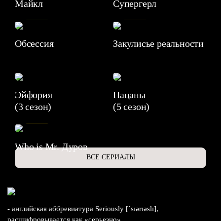
Майкл
Супергерл
8.2
7.1
Обсессия
Закулисье реальности
Эйфория
Пацаны
(3 сезон)
(5 сезон)
6.3
Who is Mr. Дуров
ВСЕ СЕРИАЛЫ
- английская аббревиатура Seriously [ˈsɪərɪəslɪ],
расшифровывается как «серьезно».