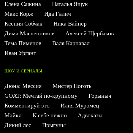
Елена Сажина
Наталья Ящук
Макс Корж
Ида Галич
Ксения Собчак
Ника Вайпер
Дима Масленников
Алексей Щербаков
Тема Пименов
Валя Карнавал
Иван Ургант
ШОУ И СЕРИАЛЫ
Дюна: Мессия
Мистер Ноготь
GOAT: Мечтай по-крупному
Горыныч
Комментируй это
Илия Муромец
Майкл
К себе нежно
Адвокаты
Дикий лес
Прыгуны