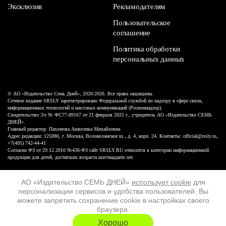
Эксклюзив
Рекламодателям
Пользовательское
соглашение
Политика обработки
персональных данных
© АО «Издательство Семь Дней», 2020-2026. Все права защищены.
Сетевое издание SRSLY зарегистрировано Федеральной службой по надзору в сфере связи,
информационных технологий и массовых коммуникаций (Роскомнадзор).
Свидетельство Эл № ФС77-89167 от 21 февраля 2025 г., учредитель АО «Издательство СЕМЬ
ДНЕЙ».
Главный редактор: Пахомова Анжелика Михайловна
Адрес редакции: 125080, г. Москва, Волоколамское ш., д. 4, корп. 24. Контакты: official@srsly.ru,
+7(495) 742-44-41
Согласно ФЗ от 29.12.2010 №436-ФЗ сайт SRSLY.RU относится к категории информационной
продукции для детей, достигших возраста шестнадцати лет.
Design by White Russian
АО «Издательство СЕМЬ ДНЕЙ»
использует cookie
для
персонализации сервисов и удобства пользователей. Вы
16+
можете запретить сохранение cookie в настройках своего
браузера.
ХОЧУ ЕЩЁ
Хорошо