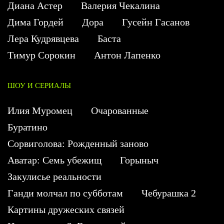
Диана Астер
Валерия Чекалина
Дима Гордей
Дора
Гусейн Гасанов
Лера Кудрявцева
Баста
Тимур Сорокин
Антон Лапенко
ШОУ И СЕРИАЛЫ
Илия Муромец
Очарованные
Буратино
Сорвиголова: Рожденный заново
Аватар: Семь убежищ
Горыныч
Закулисье реальности
Ганди молчал по субботам
Чебурашка 2
Картины дружеских связей