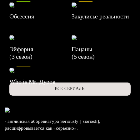
Обсессия
Закулисье реальности
Эйфория
Пацаны
(3 сезон)
(5 сезон)
6.3
Who is Mr. Дуров
ВСЕ СЕРИАЛЫ
- английская аббревиатура Seriously [ˈsɪərɪəslɪ],
расшифровывается как «серьезно».