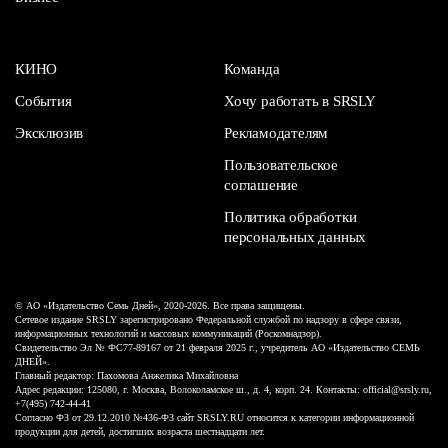
КИНО
Команда
События
Хочу работать в SRSLY
Эксклюзив
Рекламодателям
Пользовательское
соглашение
Политика обработки
персональных данных
© АО «Издательство Семь Дней», 2020-2026. Все права защищены.
Сетевое издание SRSLY зарегистрировано Федеральной службой по надзору в сфере связи,
информационных технологий и массовых коммуникаций (Роскомнадзор).
Свидетельство Эл № ФС77-89167 от 21 февраля 2025 г., учредитель АО «Издательство СЕМЬ
ДНЕЙ».
Главный редактор: Пахомова Анжелика Михайловна
Адрес редакции: 125080, г. Москва, Волоколамское ш., д. 4, корп. 24. Контакты: official@srsly.ru,
+7(495) 742-44-41
Согласно ФЗ от 29.12.2010 №436-ФЗ сайт SRSLY.RU относится к категории информационной
продукции для детей, достигших возраста шестнадцати лет.