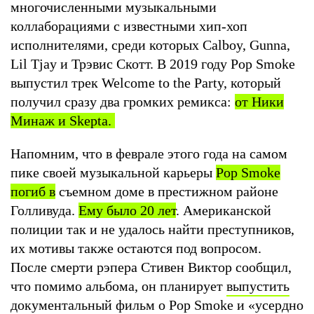
многочисленными музыкальными
коллаборациями с известными хип-хоп
исполнителями, среди которых Calboy, Gunna,
Lil Tjay и Трэвис Скотт. В 2019 году Pop Smoke
выпустил трек Welcome to the Party, который
получил сразу два громких ремикса:
от Ники
Минаж и Skepta.
Напомним, что в феврале этого года на самом
пике своей музыкальной карьеры
Pop Smoke
погиб в
съемном доме в престижном районе
Голливуда.
Ему было 20 лет
. Американской
полиции так и не удалось найти преступников,
их мотивы также остаются под вопросом.
После смерти рэпера Стивен Виктор сообщил,
что помимо альбома, он планирует
выпустить
документальный фильм о Pop Smoke
и «усердно