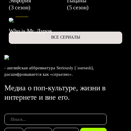
Эйфория
Пацаны
(3 сезон)
(5 сезон)
6.3
Who is Mr. Дуров
ВСЕ СЕРИАЛЫ
- английская аббревиатура Seriously [ˈsɪərɪəslɪ],
расшифровывается как «серьезно».
Медиа о поп-культуре, жизни в
интернете и вне его.