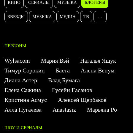
КИНО
СЕРИАЛЫ
МУЗЫКА
БЛОГЕРЫ
ЗВЕЗДЫ
МУЗЫКА
МЕДИА
ТВ
...
ПЕРСОНЫ
Wylsacom
Мария Вэй
Наталья Ящук
Тимур Сорокин
Баста
Алена Венум
Диана Астер
Влад Бумага
Елена Сажина
Гусейн Гасанов
Кристина Асмус
Алексей Щербаков
Алла Пугачева
Anastasiz
Марьяна Ро
ШОУ И СЕРИАЛЫ