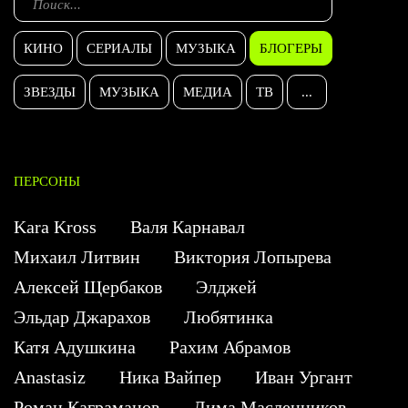
КИНО
СЕРИАЛЫ
МУЗЫКА
БЛОГЕРЫ
ЗВЕЗДЫ
МУЗЫКА
МЕДИА
ТВ
...
ПЕРСОНЫ
Kara Kross
Валя Карнавал
Михаил Литвин
Виктория Лопырева
Алексей Щербаков
Элджей
Эльдар Джарахов
Любятинка
Катя Адушкина
Рахим Абрамов
Anastasiz
Ника Вайпер
Иван Ургант
Роман Каграманов
Дима Масленников