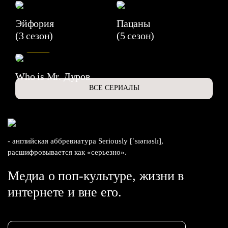
Эйфория
Пацаны
(3 сезон)
(5 сезон)
6.3
Who is Mr. Дуров
ВСЕ СЕРИАЛЫ
- английская аббревиатура Seriously [ˈsɪərɪəslɪ],
расшифровывается как «серьезно».
Медиа о поп-культуре, жизни в
интернете и вне его.