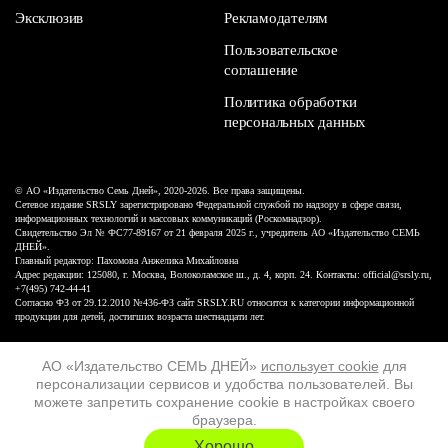
Эксклюзив
Рекламодателям
Пользовательское
соглашение
Политика обработки
персональных данных
© АО «Издательство Семь Дней», 2020-2026. Все права защищены.
Сетевое издание SRSLY зарегистрировано Федеральной службой по надзору в сфере связи,
информационных технологий и массовых коммуникаций (Роскомнадзор).
Свидетельство Эл № ФС77-89167 от 21 февраля 2025 г., учредитель АО «Издательство СЕМЬ
ДНЕЙ».
Главный редактор: Пахомова Анжелика Михайловна
Адрес редакции: 125080, г. Москва, Волоколамское ш., д. 4, корп. 24. Контакты: official@srsly.ru,
+7(495) 742-44-41
Согласно ФЗ от 29.12.2010 №436-ФЗ сайт SRSLY.RU относится к категории информационной
продукции для детей, достигших возраста шестнадцати лет.
Design by White Russian
АО «Издательство СЕМЬ ДНЕЙ»
использует cookie
для
персонализации сервисов и удобства пользователей. Вы
16+
можете запретить сохранение cookie в настройках своего
браузера.
ХОЧУ ЕЩЁ
Хорошо