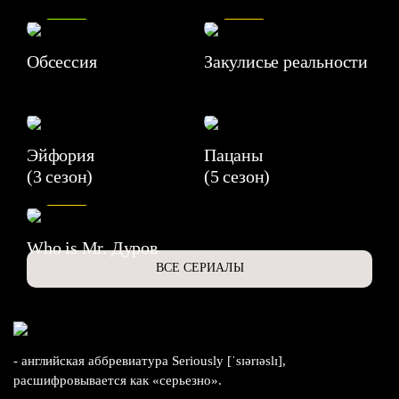
8.2
7.1
Обсессия
Закулисье реальности
Эйфория
Пацаны
(3 сезон)
(5 сезон)
6.3
Who is Mr. Дуров
ВСЕ СЕРИАЛЫ
- английская аббревиатура Seriously [ˈsɪərɪəslɪ],
расшифровывается как «серьезно».