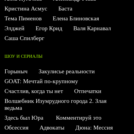
Кристина Асмус
Баста
Тема Пименов
Елена Блиновская
Элджей
Егор Крид
Валя Карнавал
Саша Спилберг
ШОУ И СЕРИАЛЫ
Горыныч
Закулисье реальности
GOAT: Мечтай по-крупному
Счастлив, когда ты нет
Отпечатки
Волшебник Изумрудного города 2. Злая
ведьма
Здесь был Юра
Комментируй это
Обсессия
Адвокаты
Дюна: Мессия