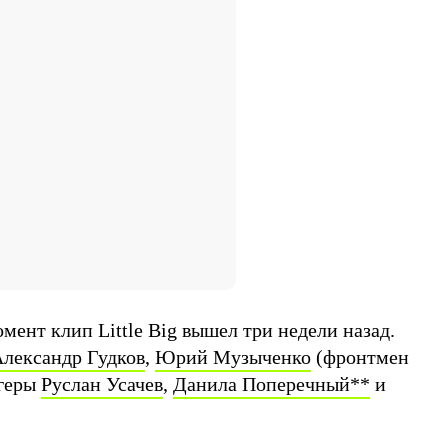
ент клип Little Big вышел три недели назад.
лександр Гудков
,
Юрий Музыченко
(фронтмен
огеры
Руслан Усачев
,
Данила Поперечный
**
и