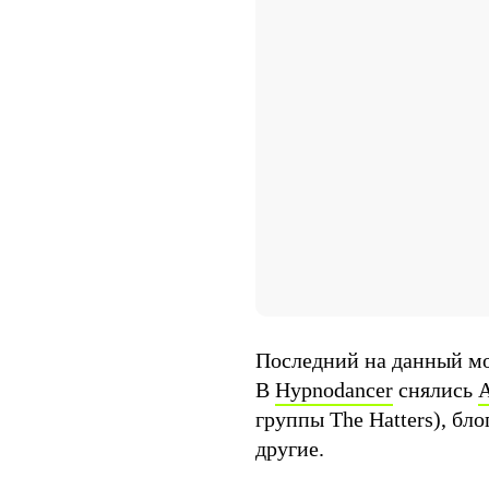
Последний на данный мом
В
Hypnodancer
снялись
А
группы The Hatters), бл
другие.