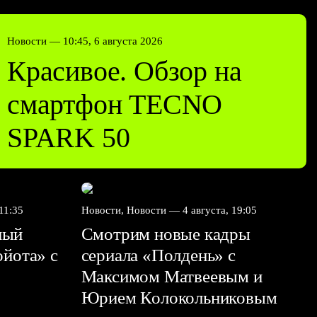
Новости —
10:45, 6 августа 2026
Красивое. Обзор на
смартфон TECNO
SPARK 50
 11:35
Новости, Новости —
4 августа, 19:05
ный
Смотрим новые кадры
ойота» с
сериала «Полдень» с
Максимом Матвеевым и
Юрием Колокольниковым