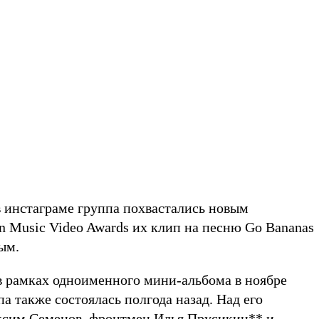
в инстаграме группа похвастались новым
n Music Video Awards их клип на песню Go Bananas
вым.
в рамках одноименного мини-альбома в ноябре
па также состоялась полгода назад. Над его
ксим Семенов, фронтмен
Илья Прусикин
**
и