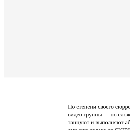
По степени своего сюрре
видео группы — по сло
танцуют и выполняют аб
ему еще далеко до SKIB