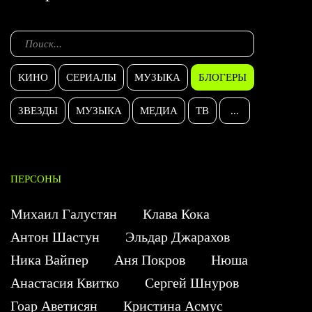
КИНО
СЕРИАЛЫ
МУЗЫКА
БЛОГЕРЫ
ЗВЕЗДЫ
МУЗЫКА
МЕДИА
ТВ
...
ПЕРСОНЫ
Михаил Галустян
Клава Кока
Антон Шастун
Эльдар Джарахов
Ника Вайпер
Аня Покров
Нюша
Анастасия Квитко
Сергей Шнуров
Гоар Аветисян
Кристина Асмус