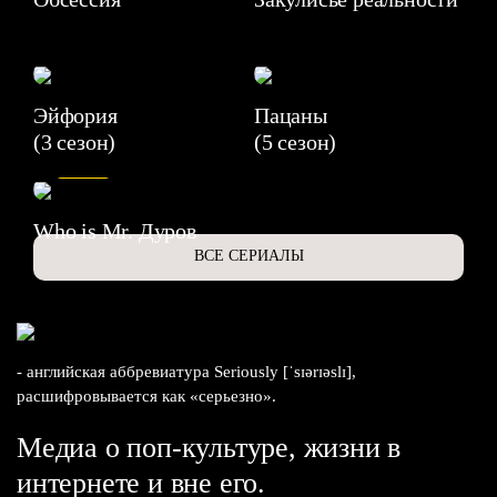
Эйфория
Пацаны
(3 сезон)
(5 сезон)
6.3
Who is Mr. Дуров
ВСЕ СЕРИАЛЫ
- английская аббревиатура Seriously [ˈsɪərɪəslɪ],
расшифровывается как «серьезно».
Медиа о поп-культуре, жизни в
интернете и вне его.