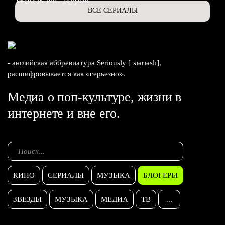
ВСЕ СЕРИАЛЫ
- английская аббревиатура Seriously [ˈsɪərɪəslɪ],
расшифровывается как «серьезно».
Медиа о поп-культуре, жизни в
интернете и вне его.
КИНО
СЕРИАЛЫ
МУЗЫКА
БЛОГЕРЫ
ЗВЕЗДЫ
МУЗЫКА
МЕДИА
ТВ
...