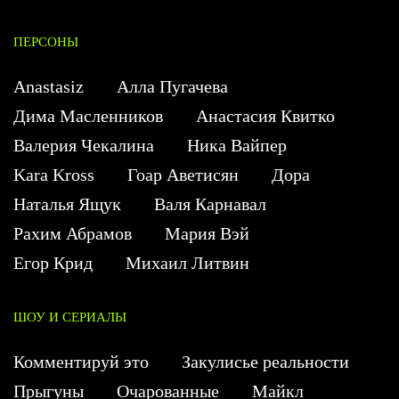
ПЕРСОНЫ
Anastasiz
Алла Пугачева
Дима Масленников
Анастасия Квитко
Валерия Чекалина
Ника Вайпер
Kara Kross
Гоар Аветисян
Дора
Наталья Ящук
Валя Карнавал
Рахим Абрамов
Мария Вэй
Егор Крид
Михаил Литвин
ШОУ И СЕРИАЛЫ
Комментируй это
Закулисье реальности
Прыгуны
Очарованные
Майкл