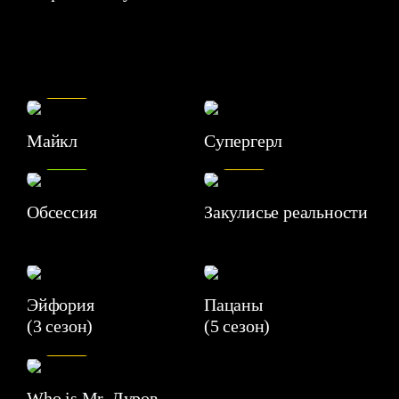
7.5
Майкл
Супергерл
8.2
7.1
Обсессия
Закулисье реальности
Эйфория
Пацаны
(3 сезон)
(5 сезон)
6.3
Who is Mr. Дуров