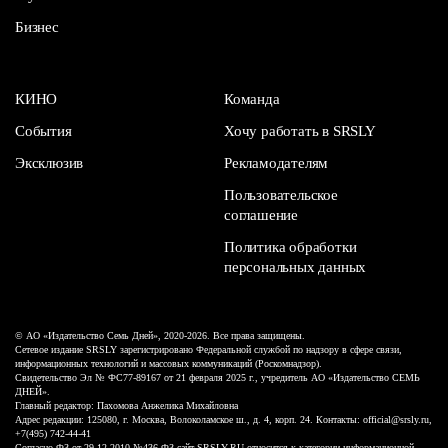
Бизнес
КИНО
Команда
События
Хочу работать в SRSLY
Эксклюзив
Рекламодателям
Пользовательское
соглашение
Политика обработки
персональных данных
© АО «Издательство Семь Дней», 2020-2026. Все права защищены.
Сетевое издание SRSLY зарегистрировано Федеральной службой по надзору в сфере связи,
информационных технологий и массовых коммуникаций (Роскомнадзор).
Свидетельство Эл № ФС77-89167 от 21 февраля 2025 г., учредитель АО «Издательство СЕМЬ
ДНЕЙ».
Главный редактор: Пахомова Анжелика Михайловна
Адрес редакции: 125080, г. Москва, Волоколамское ш., д. 4, корп. 24. Контакты: official@srsly.ru,
+7(495) 742-44-41
Согласно ФЗ от 29.12.2010 №436-ФЗ сайт SRSLY.RU относится к категории информационной