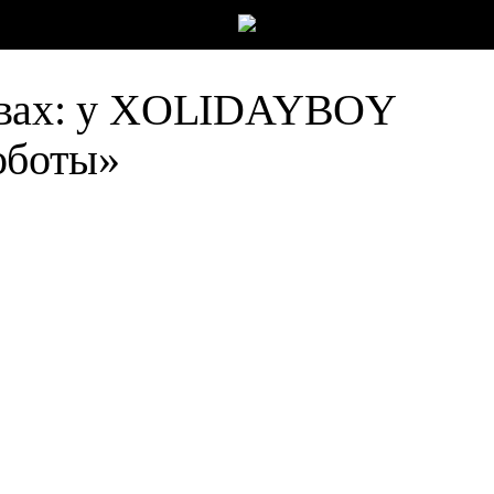
ствах: у XOLIDAYBOY
оботы»