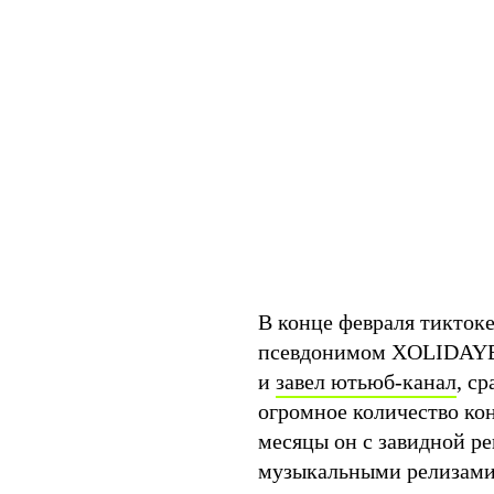
В конце февраля тикток
псевдонимом XOLIDAYBO
и
завел ютьюб-канал
, с
огромное количество кон
месяцы он с завидной р
музыкальными релизами.