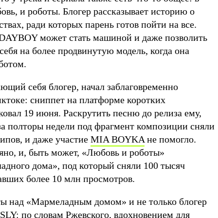
вь, и роботы. Блогер рассказывает историю о
твах, ради которых парень готов пойти на все.
DAYBOY может стать машиной и даже позволить
ебя на более продвинутую модель, когда она
оботом.
ающий себя блогер, начал заблаговременно
иктоке: сниппет на платформе коротких
овал 19 июня. Раскрутить песню до релиза ему,
 за полторы недели под фрагмент композиции сняли
липов, и даже участие
MIA BOYKA
не помогло.
яно, и, быть может, «Любовь и роботы»
адного дома», под который сняли 100 тысяч
авших более 10 млн просмотров.
оты над «Мармеладным домом» и не только блогер
RSLY
: по словам Ржевского, вдохновением для