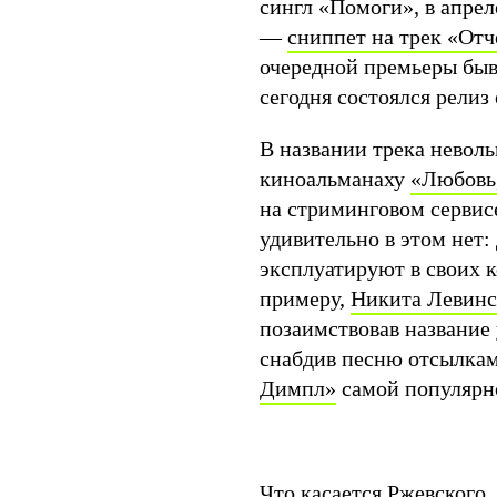
сингл «Помоги», в апре
—
сниппет на трек «Отч
очередной премьеры быв
сегодня состоялся релиз
В названии трека невол
киноальманаху
«Любовь,
на стриминговом сервисе
удивительно в этом нет
эксплуатируют в своих 
примеру,
Никита Левин
позаимствовав название
снабдив песню отсылкам
Димпл»
самой популярн
Что касается Ржевского, 