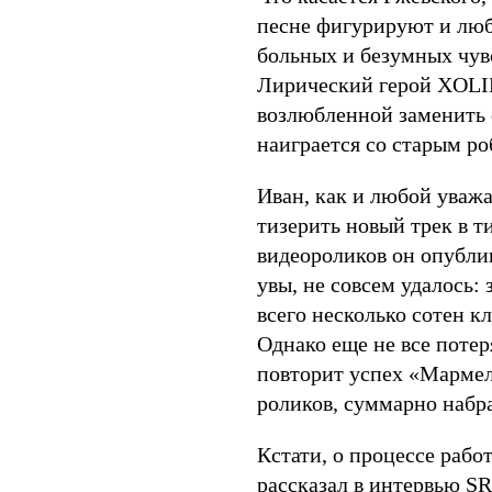
песне фигурируют и любо
больных и безумных чувс
Лирический герой XOLI
возлюбленной заменить с
наиграется со старым р
Иван, как и любой уваж
тизерить новый трек в т
видеороликов он опублик
увы, не совсем удалось:
всего несколько сотен к
Однако еще не все потер
повторит успех «Мармел
роликов, суммарно набр
Кстати, о процессе раб
рассказал в
интервью S