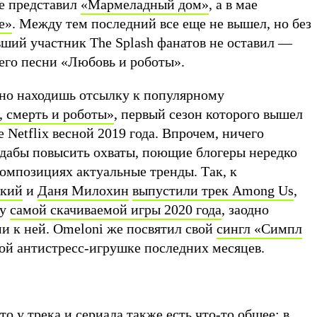
ле представил
«Мармеладный дом»
, а в мае
е»
. Между тем последний все еще не вышел, но без
ший участник The Splash фанатов не оставил —
 его песни «Любовь и роботы».
ьно находишь отсылку к популярному
 смерть и роботы»
, первый сезон которого вышел
 Netflix весной 2019 года. Впрочем, ничего
: дабы повысить охваты, поющие блогеры нередко
композициях актуальные тренды. Так, к
ский
и
Даня Милохин
выпустили трек Among Us
,
 у
самой скачиваемой игры 2020 года
, заодно
и к ней. Omeloni же посвятил свой
сингл «Симпл
ой антистресс-игрушке последних месяцев.
то у трека и сериала также есть что-то общее: в