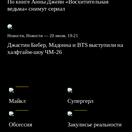
По книге Анны Джейн «Восхитительная
ведьма» снимут сериал
Новости, Новости —
20 июля, 19:21
Джастин Бибер, Мадонна и BTS выступили на
халфтайм-шоу ЧМ-26
7.5
Майкл
Супергерл
8.2
7.1
Обсессия
Закулисье реальности