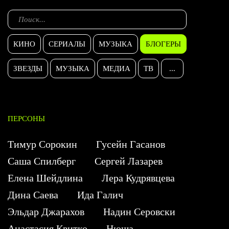
КИНО
СЕРИАЛЫ
МУЗЫКА
БЛОГЕРЫ
ЗВЕЗДЫ
МУЗЫКА
МЕДИА
ТВ
...
ПЕРСОНЫ
Тимур Сорокин
Гусейн Гасанов
Саша Спилберг
Сергей Лазарев
Елена Шейдлина
Лера Кудрявцева
Дина Саева
Ида Галич
Эльдар Джарахов
Надин Серовски
Анастасия Квитко
Нюша