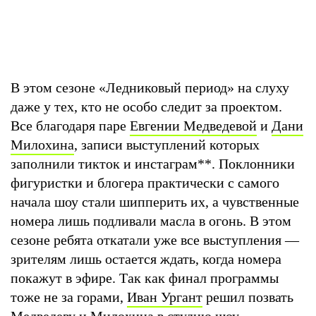
В этом сезоне «Ледниковый период» на слуху
даже у тех, кто не особо следит за проектом.
Все благодаря паре
Евгении Медведевой
и
Дани
Милохина
, записи выступлений которых
заполнили тикток и инстаграм
**
. Поклонники
фигуристки и блогера практически с самого
начала шоу стали шипперить их, а чувственные
номера лишь подливали масла в огонь. В этом
сезоне ребята откатали уже все выступления —
зрителям лишь остается ждать, когда номера
покажут в эфире. Так как финал программы
тоже не за горами,
Иван Ургант
решил позвать
Медведеву и Милохина в студию шоу