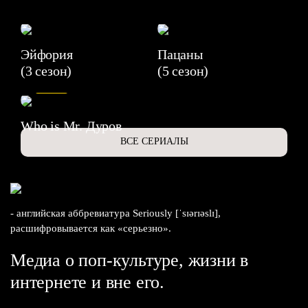
Эйфория
Пацаны
(3 сезон)
(5 сезон)
6.3
Who is Mr. Дуров
ВСЕ СЕРИАЛЫ
- английская аббревиатура Seriously [ˈsɪərɪəslɪ],
расшифровывается как «серьезно».
Медиа о поп-культуре, жизни в
интернете и вне его.