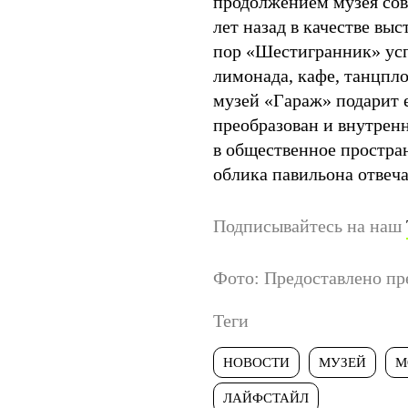
продолжением музея сов
лет назад в качестве вы
пор «Шестигранник» усп
лимонада, кафе, танцпло
музей «Гараж» подарит 
преобразован и внутрен
в общественное простра
облика павильона отвеч
Подписывайтесь на наш
Фото: Предоставлено пр
Теги
НОВОСТИ
МУЗЕЙ
М
ЛАЙФСТАЙЛ