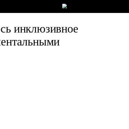
ось инклюзивное
 ментальными