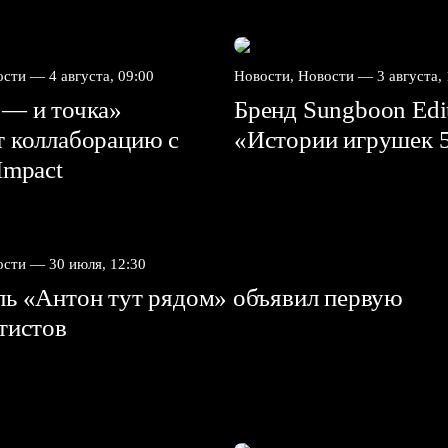
вости —
4 августа, 09:00
Новости, Новости —
3 августа,
 — и точка»
Бренд Sungboon Edi
т коллаборацию с
«Истории игрушек 
mpact⁠⁠
вости —
30 июля, 12:30
ль «Антон тут рядом» объявил первую
ртистов