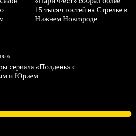
сезон
«Пари Фест» собрал более
го
15 тысяч гостей на Стрелке в
ем
Нижнем Новгороде
 19:05
ы сериала «Полдень» с
ым и Юрием