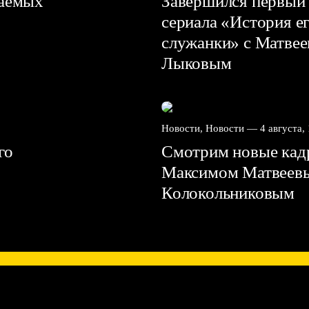
ваемых
Завершился первый 
сериала «История е
служанки» с Матве
Лыковым
Новости, Новости —
4 августа,
го
Смотрим новые кадр
Максимом Матвеев
Колокольниковым