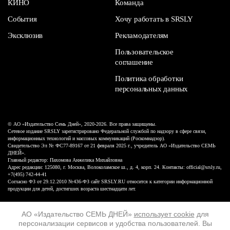
КИНО
Команда
События
Хочу работать в SRSLY
Эксклюзив
Рекламодателям
Пользовательское
соглашение
Политика обработки
персональных данных
© АО «Издательство Семь Дней», 2020-2026. Все права защищены.
Сетевое издание SRSLY зарегистрировано Федеральной службой по надзору в сфере связи,
информационных технологий и массовых коммуникаций (Роскомнадзор).
Свидетельство Эл № ФС77-89167 от 21 февраля 2025 г., учредитель АО «Издательство СЕМЬ
ДНЕЙ».
Главный редактор: Пахомова Анжелика Михайловна
Адрес редакции: 125080, г. Москва, Волоколамское ш., д. 4, корп. 24. Контакты: official@srsly.ru,
+7(495) 742-44-41
Согласно ФЗ от 29.12.2010 №436-ФЗ сайт SRSLY.RU относится к категории информационной
продукции для детей, достигших возраста шестнадцати лет.
Design by White Russian
АО «Издательство СЕМЬ ДНЕЙ»
использует cookie
для
персонализации сервисов и удобства пользователей. Вы
16+