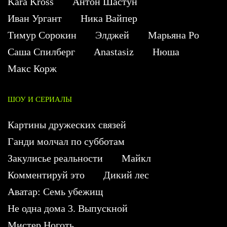
Kara Kross
Антон Шастун
Иван Ургант
Ника Вайпер
Тимур Сорокин
Элджей
Марьяна Ро
Саша Спилберг
Anastasiz
Нюша
Макс Корж
ШОУ И СЕРИАЛЫ
Картины дружеских связей
Ганди молчал по субботам
Закулисье реальности
Майкл
Комментируй это
Дикий лес
Аватар: Семь убежищ
Не одна дома 3. Выпускной
Мистер Ноготь