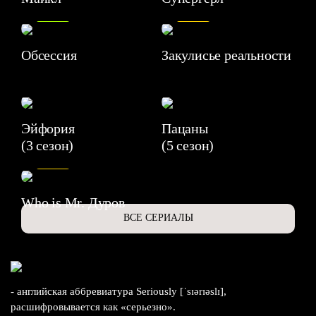
8.2
7.1
Обсессия
Закулисье реальности
Эйфория
Пацаны
(3 сезон)
(5 сезон)
6.3
Who is Mr. Дуров
ВСЕ СЕРИАЛЫ
- английская аббревиатура Seriously [ˈsɪərɪəslɪ],
расшифровывается как «серьезно».