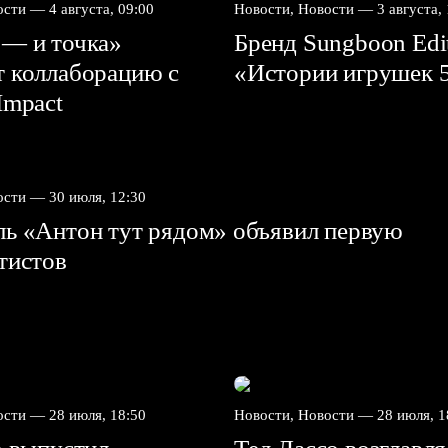
вости —
4 августа, 09:00
Новости, Новости —
3 августа,
 — и точка»
Бренд Sungboon Edi
т коллаборацию с
«Истории игрушек 
mpact⁠⁠
вости —
30 июля, 12:30
ль «Антон тут рядом» объявил первую
ртистов
вости —
28 июля, 18:50
Новости, Новости —
28 июля, 1