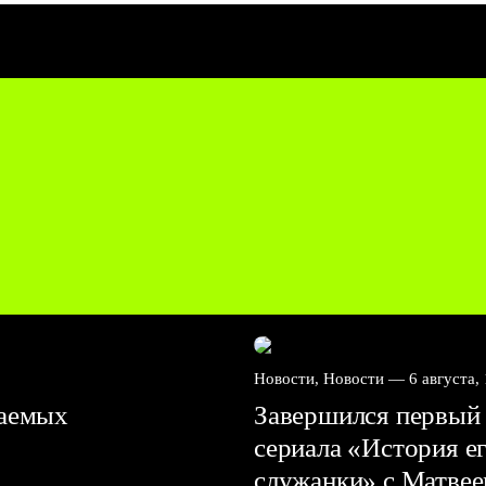
Новости, Новости —
6 августа,
ваемых
Завершился первый 
сериала «История е
служанки» с Матве