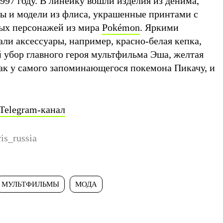
97 году. В линейку вошли изделия из денима,
ты и модели из флиса, украшенные принтами с
ых персонажей из мира
Pokémon
. Яркими
ли аксессуары, например, красно-белая кепка,
убор главного героя мультфильма Эша, желтая
ак у самого запоминающегося покемона Пикачу, и
Telegram-канал
is_russia
МУЛЬТФИЛЬМЫ
МОДА