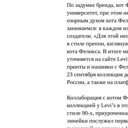
По задумке бренда, кот 
университет, при этом н
озорным духом кота Фели
занимаемся: в каждом и
создатели. «Для этой н
в стиле преппи, взгляну
кота Феликса. В итоге 
уточняется на сайте Lev
принты и нашивки с Фели
23 сентября коллекция д
России, а также на пла
Коллаборация с котом Ф
коллекцией у Levi’s в эт
стиле 90-х, приуроченн
линейки послужил первы