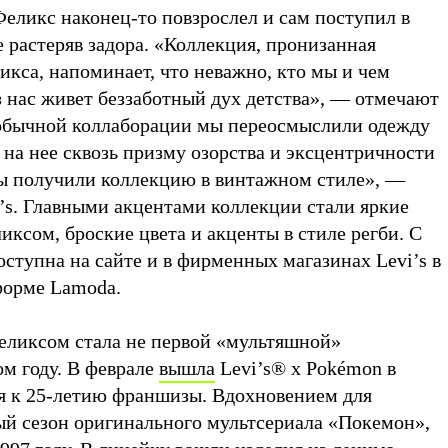
Феликс наконец-то повзрослел и сам поступил в
е растеряв задора. «Коллекция, пронизанная
кса, напоминает, что неважно, кто мы и чем
з нас живет беззаботный дух детства», — отмечают
еобычной коллаборации мы переосмыслили одежду
в на нее сквозь призму озорства и эксцентричности
мы получили коллекцию в винтажном стиле», —
i’s. Главными акцентами коллекции стали яркие
ксом, броские цвета и акценты в стиле регби. С
оступна на сайте и в фирменных магазинах Levi’s в
тформе Lamoda.
еликсом стала не первой «мультяшной»
ом году. В феврале
вышла
Levi’s® x Pokémon в
ая к 25-летию франшизы. Вдохновением для
й сезон оригинального мультсериала «Покемон»,