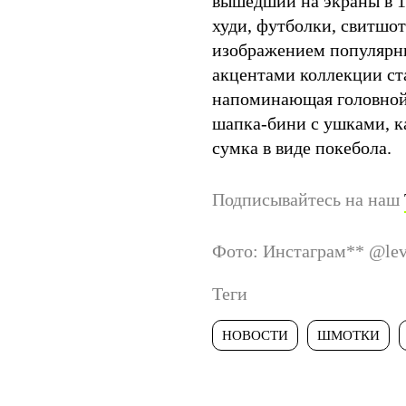
вышедший на экраны в 19
худи, футболки, свитшо
изображением популярн
акцентами коллекции ста
напоминающая головной 
шапка-бини с ушками, к
сумка в виде покебола.
Подписывайтесь на наш
Фото: Инстаграм
**
@lev
Теги
НОВОСТИ
ШМОТКИ