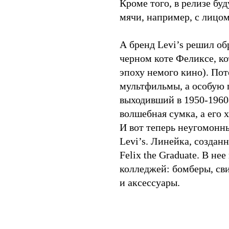
Кроме того, в релизе бу
мячи, например, с лицо
А бренд Levi’s решил о
черном коте Феликсе, ко
эпоху немого кино). Пот
мультфильмы, а особую 
выходивший в 1950-1960-
волшебная сумка, а его х
И вот теперь неугомонн
Levi’s. Линейка, создан
Felix the Graduate. В 
колледжей: бомберы, св
и аксессуары.