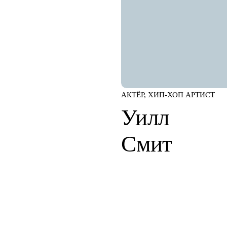
АКТЁР, ХИП-ХОП АРТИСТ
Уилл
Смит