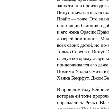
запустили в производств
Винус значатся как исп
Прайс — тоже. Это значи
настоящий байопик, одо
и его жена Орасин Прайс
дочерей чемпионок. Мал
всех своих детей, но по
только Серена и Винус. 
следуя которому девушк
придерживался его даже 
Помимо Уилла Смита в 
Ханна Бэйрфут, Джон Бе
В прошлом году Бейонсе 
которые ей тоже пророч
оправдались.
Речь о Blac