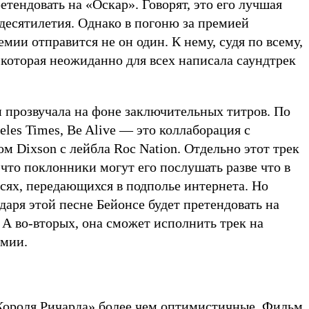
етендовать на «Оскар». Говорят, это его лучшая
 десятилетия. Однако в погоню за премией
ии отправится не он один. К нему, судя по всему,
, которая неожиданно для всех написала саундтрек
и прозвучала на фоне заключительных титров. По
les Times, Be Alive — это коллаборация с
 Dixson с лейбла Roc Nation. Отдельно этот трек
 что поклонники могут его послушать разве что в
сях, передающихся в подполье интернета. Но
даря этой песне Бейонсе будет претендовать на
 А во-вторых, она сможет исполнить трек на
емии.
Короля Ричарда» более чем оптимистичные. Фильм