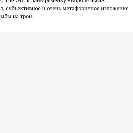
: The Gift к лайв-ремейку «Короля льва».
, субъективное и очень метафоричное изложение
мбы на трон.