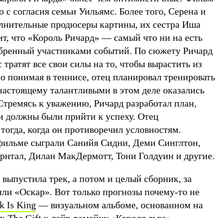
о с согласия семьи Уильямс. Более того, Серена и
олнительные продюсеры картины, их сестра Иша
т, что «Король Ричард» — самый что ни на есть
бренный участниками событий. По сюжету Ричард
 тратят все свои силы на то, чтобы вырастить из
о понимая в теннисе, отец планировал тренировать
-настоящему талантливыми в этом деле оказались
Стремясь к уважению, Ричард разработал план,
и должны были прийти к успеху. Отец
тогда, когда он противоречил условностям.
фильме сыграли Санийя Сидни, Деми Синглтон,
рнтал, Дилан МакДермотт, Тони Голдуин и другие.
выпустила трек, а потом и целый сборник, за
или «Оскар». Вот только прогнозы почему-то не
k Is King
— визуальном альбоме, основанном на