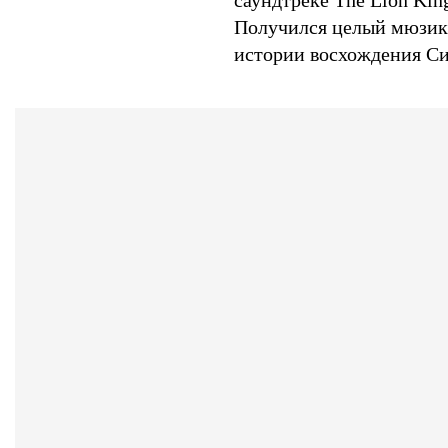
саундтреке The Lion King
Получился целый мюзикл
истории восхождения Си