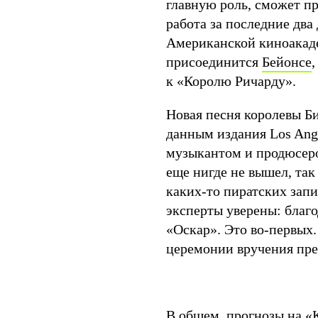
главную роль, сможет пр
работа за последние два
Американской киноакадем
присоединится
Бейонсе
к «Королю Ричарду».
Новая песня королевы Б
данным издания Los Ange
музыкантом и продюсером
еще нигде не вышел, так
каких-то пиратских запи
эксперты уверены: благо
«Оскар». Это во-первых.
церемонии вручения пр
В общем, прогнозы на «